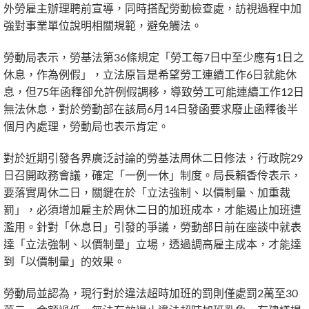
外勞雇主辦理聘前宣導，同時搭配勞動檢查處，訪視過程中加
強對事業單位說明相關規範，避免觸法。
勞動局表示，勞基法第36條規定「勞工每7日中至少應有1日之
休息，作為例假」，立法原旨是希望勞工連續工作6日就能休
息，但75年函釋卻允許例假調移，導致勞工可能連續工作12日
無法休息，對於勞動部在該局6月14日發函要求廢止函釋後半
個月內處理，勞動局也表示肯定。
對於近期引發各界廣泛討論的勞基法周休二日修法，行政院29
日召開政務會議，確定「一例一休」制度。局長賴香伶表示，
要落實周休二日，關鍵在於「立法強制、以價制量、加重裁
罰」，必須增加雇主於周休二日的加班成本，才能遏止加班遭
濫用。針對「休息日」引發的爭議，勞動部日前在座談中就表
達「立法強制、以價制量」立場，透過調高雇主成本，才能達
到「以價制量」的效果。
勞動局並認為，現行對於違法超時加班的罰則僅處罰2萬至30