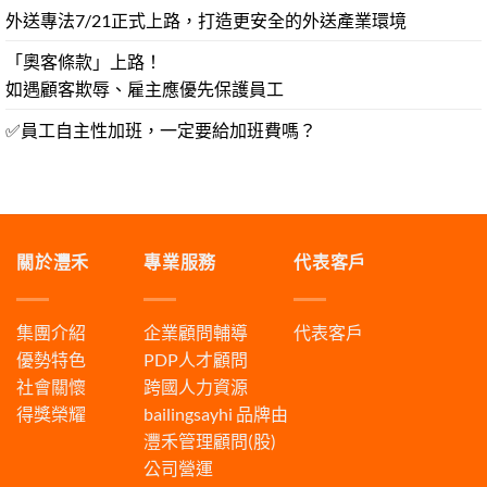
外送專法7/21正式上路，打造更安全的外送產業環境
「奧客條款」上路！
如遇顧客欺辱、雇主應優先保護員工
✅員工自主性加班，一定要給加班費嗎？
關於灃禾
專業服務
代表客戶
集團介紹
企業顧問輔導
代表客戶
優勢特色
PDP人才顧問
社會關懷
跨國人力資源
得獎榮耀
bailingsayhi
品牌由
灃禾管理顧問(股)
公司營運