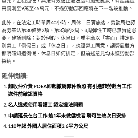
萬元，金額過低，無法有效遏止違法超時加班亂象，有建議提
高罰則至9萬至45萬元，不過勞動部回應將在下一階段推動。
此外，在法定工時單周40小時、周休二日實施後，勞動局也認
為勞基法第30條第2項、第3項的2周、8周彈性工時已無實施必
要，建議刪除；對於例假、休息日，雇主應以「書面」排定個
別勞工「例假日」或「休息日」，應經勞工同意，讓勞雇雙方
都明確知道例假、休息日如何排定，但前述意見均未獲勞動部
採納。
延伸閱讀:
超收仲介費 POEA即起撤銷菲仲執照 有引進菲勞赴台工作
送件前確認資格
名人違規使用看護工 認定違法開罰
申請延長在台工作 逾1年未做健檢者 聘可生效次日安排
110年起 外國人居住面積3.6平方公尺