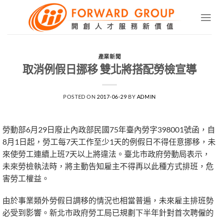
Skip
to
content
產業新聞
取消例假日挪移 雙北將搭配勞檢宣導
POSTED ON
2017-06-29
BY
ADMIN
勞動部6月29日廢止內政部民國75年臺內勞字398001號函，自
8月1日起，勞工每7天工作至少1天的例假日不得任意挪移，未
來使勞工連續上班7天以上將違法。臺北市政府勞動局表示，
未來勞檢執法時，將主動告知雇主不得再以此種方式排班，危
害勞工權益。
由於事業類外勞假日調移的情況也相當普遍，未來雇主排班勢
必受到影響。新北市政府勞工局已規劃下半年針對首次聘僱的