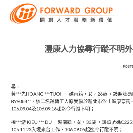
Skip
to
content
灃康人力協尋行蹤不明外籍
POST
尋：
黃***先HOANG ***TUOI － 越南籍，女，26歲 ，護照號碼B
B99084**，該二名越籍工人原受僱於新北市汐止區康寧街一食
106.09.04及106.09.16起迄今行蹤不明；
橋***游 KIEU *** DU－ 越南籍，女，33歲 ，護照
105.11.23入境來台工作，106.09.05起迄今行蹤不明；