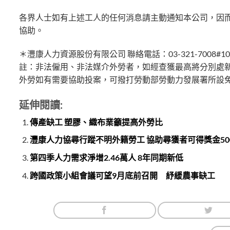
各界人士如有上述工人的任何消息請主動通知本公司，因而
協助。
＊灃康人力資源股份有限公司 聯絡電話：03-321-7008#1
註：非法僱用、非法媒介外勞者，如經查獲最高將分別處新
外勞如有需要協助投案，可撥打勞動部勞動力發展署所設免付
延伸閱讀:
傳產缺工 塑膠、織布業籲提高外勞比
灃康人力協尋行蹤不明外籍勞工 協助尋獲者可得獎金50
第四季人力需求淨增2.46萬人 8年同期新低
跨國政策小組會議可望9月底前召開 紓緩農事缺工