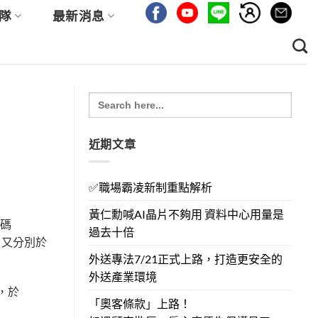
隊
最新消息
Search
for:
近期文章
✅職場霸凌新制重點解析
黃仁勳喊AI晶片不夠用 資料中心用量是
號碼
過去十倍
作，又分別於
外送專法7/21正式上路，打造更安全的
外送產業環境
司，於
「奧客條款」上路！