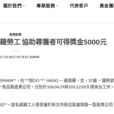
關於我們
專業服務
代表客戶
黃金團
產業新聞
勞工 協助尋獲者可得獎金5000元
ED ON
2017-09-19
BY
ADMIN
94404**，杜***姮DO *** HANG － 越南籍，女，37歲 ，護照
品製造業公司，分別於106.04.19與103.12.09入境來台工
號碼C22532**，該名越籍工人原受僱於新北市新店區復興路一製造業公