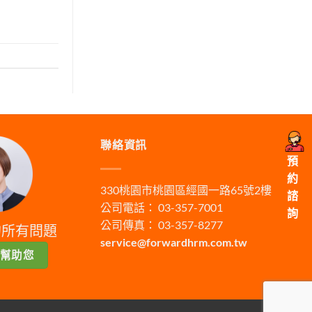
聯絡資訊
預
約
330桃園市桃園區經國一路65號2樓
諮
公司電話： 03-357-7001
詢
公司傳真： 03-357-8277
的所有問題
service@forwardhrm.com.tw
幫助您