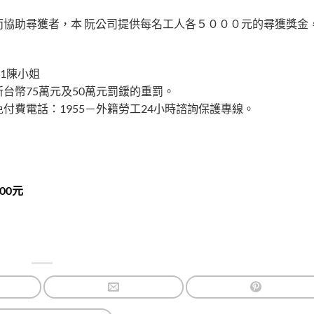
協助尋獲者，本 阮公司提供每名工人各５０００元的尋獲獎金
01陳小姐
台幣75萬元及50萬元罰鍰的重罰。
費電話：1955－外籍勞工24小時諮詢保護專線。
00元