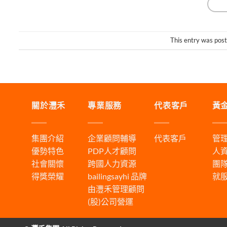
This entry was pos
關於灃禾
專業服務
代表客戶
黃
集團介紹
企業顧問輔導
代表客戶
管
優勢特色
PDP人才顧問
人
社會關懷
跨國人力資源
團
得獎榮耀
bailingsayhi
品牌
就
由灃禾管理顧問
(股)公司營運