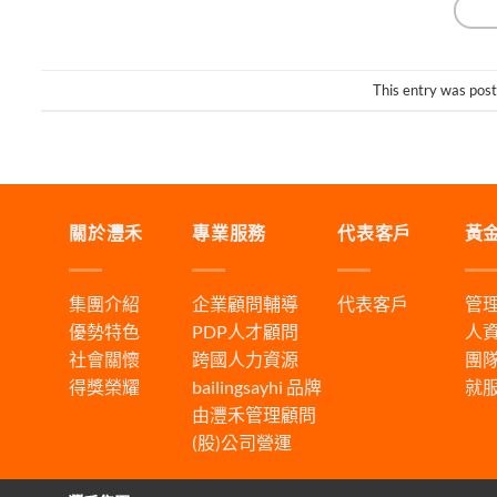
This entry was pos
關於灃禾
專業服務
代表客戶
黃
集團介紹
企業顧問輔導
代表客戶
管
優勢特色
PDP人才顧問
人
社會關懷
跨國人力資源
團
得獎榮耀
bailingsayhi
品牌
就
由灃禾管理顧問
(股)公司營運