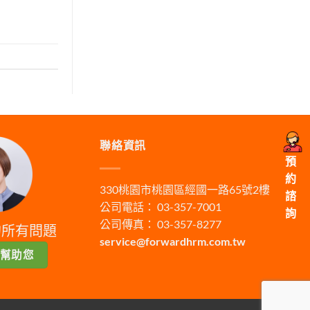
聯絡資訊
預
約
330桃園市桃園區經國一路65號2樓
諮
公司電話： 03-357-7001
詢
公司傳真： 03-357-8277
的所有問題
service@forwardhrm.com.tw
幫助您