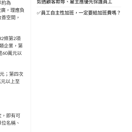
如遇顧客欺辱、雇主應優先保護員工
率約為
較廣，理應負
✅員工自主性加班，一定要給加班費嗎？
改善空間，
2條第2項
甲類企業，第
處60萬元以
萬元；第四次
萬元以上至
次，即有可
單位名稱、