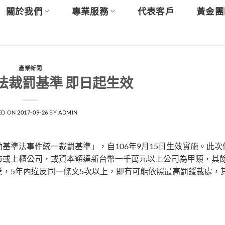
關於我們
專業服務
代表客戶
黃金團
產業新聞
法裁罰基準 即日起生效
ED ON
2017-09-26
BY
ADMIN
基準法事件統一裁罰基準」，自106年9月15日生效實施。此次
市或上櫃公司，或資本額達新台幣一千萬元以上公司為甲類，其
，5年內違反同一條文5次以上，即有可能依照最高罰鍰裁處，