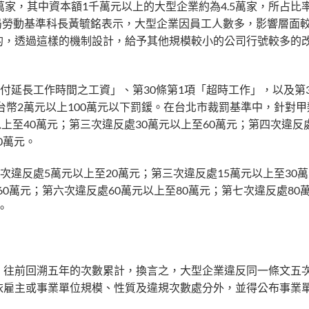
家，其中資本額1千萬元以上的大型企業約為4.5萬家，所占比
動局勞動基準科長黃毓銘表示，大型企業因員工人數多，影響層面
的，透過這樣的機制設計，給予其他規模較小的公司行號較多的
付延長工作時間之工資」、第30條第1項「超時工作」，以及第3
台幣2萬元以上100萬元以下罰鍰。在台北市裁罰基準中，針對
上至40萬元；第三次違反處30萬元以上至60萬元；第四次違反
0萬元。
次違反處5萬元以上至20萬元；第三次違反處15萬元以上至30
60萬元；第六次違反處60萬元以上至80萬元；第七次違反處80
。
，往前回溯五年的次數累計，換言之，大型企業違反同一條文五
依雇主或事業單位規模、性質及違規次數處分外，並得公布事業