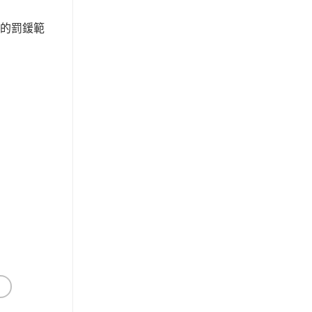
距的罰鍰範