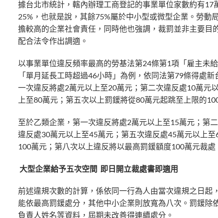
據台北市統計，轄內辦理工商登記的事業單位家數約有17萬
25%，也就是說，其餘75%屬於中小型或微型企業。勞
擔較高的企業社會責任，同時他也強調，裁罰並非主要目
配合法令作出調適。
以事業單位違反頻率最高的勞基法第24條第1項「雇主未給
「單月延長工時超過46小時」為例，依同法第79條得處新
一次違反將處2萬元以上至20萬元；第二次違反處10萬元以
上至80萬元；第五次以上罰鍰將從80萬元起跳至上限的10
至於乙類企業，第一次違反將處2萬元以上至15萬元；第二
違反處30萬元以上至45萬元；第五次違反處45萬元以上至
100萬元；第八次以上違反將以最高罰鍰額度100萬元裁處
大型企業給予五次空間
即日開立裁處書即適用
前述違規次數的計算，係依同一行為人由當次違規之日起
能依最高罰鍰處分，其他中小企業則放寬為八次。罰鍰除
負責人姓名等資料，屆期未改善得連續處分。