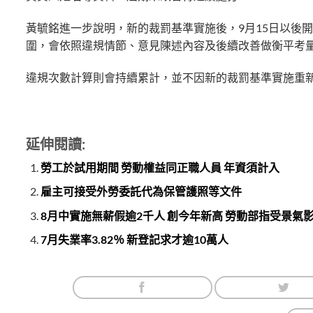
黃毓銘進一步說明，新的裁罰基準實施後，9月15日以後
圍，會依照違規情節、意見陳述內容及後續改善做衡平考
違規次數計算則會持續累計，並不因新的裁罰基準實施重
延伸閱讀:
勞工於試用期間 勞動權益同正職人員 年資須計入
雇主可接受外勞委託代為保管護照等文件
8月中實施無薪假逾2千人 創今年新高 勞動部指受景氣
7月失業率3.82％ 新登記求才逾10萬人