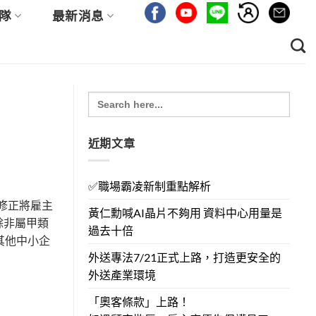
隊
最新消息
Search
for:
近期文章
✅職場霸凌新制重點解析
修正將雇主
黃仁勳喊AI晶片不夠用 資料中心用量是
餘非屬甲類
過去十倍
其他中小企
外送專法7/21正式上路，打造更安全的
外送產業環境
「奧客條款」上路！