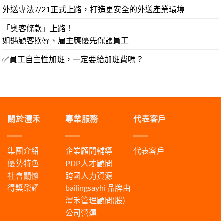
外送專法7/21正式上路，打造更安全的外送產業環境
「奧客條款」上路！
如遇顧客欺辱、雇主應優先保護員工
✅員工自主性加班，一定要給加班費嗎？
關於灃禾
專業服務
代表客戶
集團介紹
企業顧問輔導
代表客戶
優勢特色
PDP人才顧問
社會關懷
跨國人力資源
得獎榮耀
bailingsayhi
品牌由
灃禾管理顧問(股)
公司營運