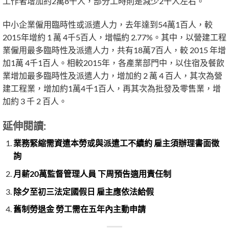
工作者增加約2萬8千人，部分工時則是減少2千人左右。
中小企業僱用臨時性或派遣人力，去年達到54萬1百人，較
2015年增約 1 萬 4千5百人，增幅約 2.77%。其中，以營建工程
業僱用最多臨時性及派遣人力，共有18萬7百人，較 2015 年增
加1萬 4千1百人。相較2015年，各產業部門中，以住宿及餐飲
業增加最多臨時性及派遣人力，增加約 2 萬 4 百人，其次為營
建工程業，增加約1萬4千1百人，再其次為批發及零售業，增
加約 3 千 2 百人。
延伸閱讀:
業務緊縮需資遣本勞或與派遣工不續約 雇主須辦理書面徵
詢
月薪20萬監督管理人員 下周預告適用責任制
除夕至初三法定國假日 雇主應依法給假
舊制勞退金 勞工需在五年內主動申請