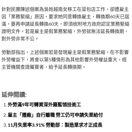
針對民團陳述個案為吳姓越南女移工在菜包店工作，卻遭雇主
因「業務緊縮」原因，要求她同意轉換雇主，轉換期60天已屆
滿，要再申請延長轉換60天，即須檢附地方政府認定業務緊縮
證明文件，若是雇主是假業務緊縮，外勞就無法延長轉換期，
對外勞非常不公。
勞動部指出，上述個案若是發現雇主是假業務緊縮，在不影響
外勞權益下，將會以第5種情形為其他影響外勞權益重大，經
主管機關查證屬實者，給予延長轉換期。
延伸閱讀:
外勞滿9年可轉資深外籍藍領技術工
雇主「遷廠」自行離職 勞工仍可申請失業給付
11月失業率3.91% 勞動部：製造業求才正成長