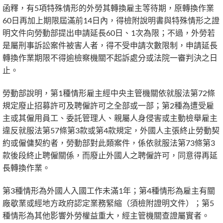
函釋，有5項特殊情形的外勞其轉換雇主等待期，原轉換作業
60日再加上期限屆滿前14日內，得檢附說明書與特殊情形之證
明文件向勞動部提出申請延長60日、1次為限；不過，外勞若
是屬刑事訴訟案件被害人者，得不受申請次數限制，申請延長
轉換作業期限不得逾檢察機關不起訴處分或法院一審判決之日
止。
勞動部說明，第1種情形雇主經中央主管機關依就服法第72條
規定廢止招募許可及聘僱許可之全部或一部；第2種為遭受雇
主或其僱用員工、委託管理人、親屬人身侵害或主動檢舉雇主
違反就服法第57條第3款或第4款規定，外國人主張終止勞動契
約或僱傭契約者，勞動部對此類案件，係依就服法第73條第3
款後段終止聘僱關係，而廢止外國人之聘僱許可，同意得再延
長轉換作業。
第3種情形為外國人入國工作未滿1年；第4種情形為雇主有關
廠歇業或經地方政府認定業務緊縮（須檢附證明文件）；第5
種情形為其他影響外勞權益重大，經主管機關查證屬實者。