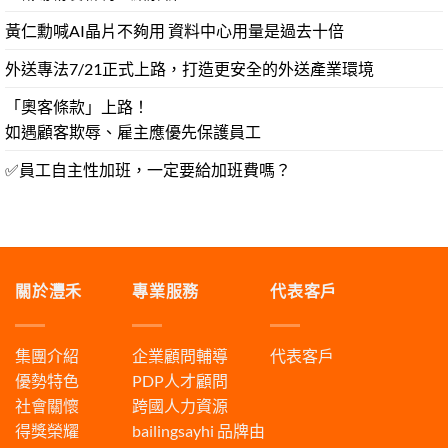
黃仁勳喊AI晶片不夠用 資料中心用量是過去十倍
外送專法7/21正式上路，打造更安全的外送產業環境
「奧客條款」上路！
如遇顧客欺辱、雇主應優先保護員工
✅員工自主性加班，一定要給加班費嗎？
關於灃禾
專業服務
代表客戶
集團介紹
企業顧問輔導
代表客戶
優勢特色
PDP人才顧問
社會關懷
跨國人力資源
得獎榮耀
bailingsayhi
品牌由