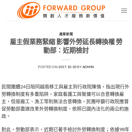
Skip
to
content
產業新聞
雇主假業務緊縮 影響外勞延長轉換權 勞
動部：近期檢討
POSTED ON
2017-10-30
BY
ADMIN
民間團體24日陪同越南移工與雇主到行政院陳情，指出現行外
勞轉換制度有多重陷阱，家庭看護工與幫傭可以合意轉換雇
主，但是廠工、漁工等則無法合意轉換，民團呼籲行政院應督
促勞動部盡速改革外勞轉換制度，依照已國內法化的兩公約施
政。
對此，勞動部表示，近期已著手檢討外勞轉換制度；依據98年