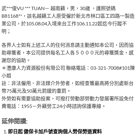
武***俊VU *** TUAN－ 越南籍，男，30歲 ，護照號碼
B81168**，該名越籍工人原受僱於新北市林口區工四路一製造
業公司，於105.08.04入境來台工作106.11.22起迄今行蹤不
明；
各界人士如有上述工人的任何消息請主動通知本公司，因而協
助尋獲者，本公司提供每名工人各５０００元的尋獲獎金，感
謝您的協助。
＊灃康人力資源股份有限公司 聯絡電話：03-321-7008#101陳
小姐
註：非法僱用、非法媒介外勞者，如經查獲最高將分別處新台
幣75萬元及50萬元罰鍰的重罰。
外勞如有需要協助投案，可撥打勞動部勞動力發展署所設免付
費電話：1955－外籍勞工24小時諮詢保護專線。
延伸閱讀:
即日起 健保卡加戶號查詢個人勞保勞退資料