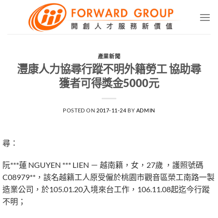
Skip
to
content
產業新聞
灃康人力協尋行蹤不明外籍勞工 協助尋
獲者可得獎金5000元
POSTED ON
2017-11-24
BY
ADMIN
尋：
阮***蓮 NGUYEN *** LIEN － 越南籍，女，27歲 ，護照號碼
C08979**，該名越籍工人原受僱於桃園市觀音區榮工南路一製
造業公司，於105.01.20入境來台工作，106.11.08起迄今行蹤
不明；