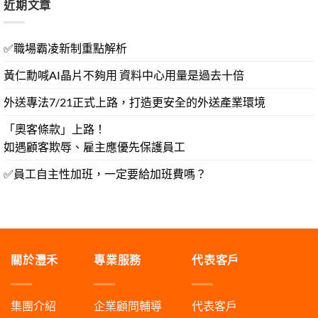
近期文章
✅職場霸凌新制重點解析
黃仁勳喊AI晶片不夠用 資料中心用量是過去十倍
外送專法7/21正式上路，打造更安全的外送產業環境
「奧客條款」上路！
如遇顧客欺辱、雇主應優先保護員工
✅員工自主性加班，一定要給加班費嗎？
關於灃禾
專業服務
代表客戶
集團介紹
企業顧問輔導
代表客戶