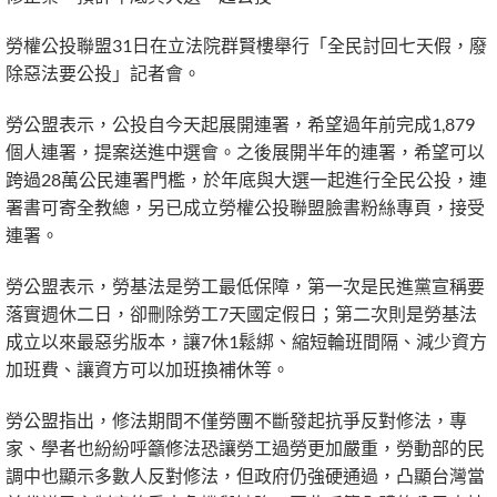
勞權公投聯盟31日在立法院群賢樓舉行「全民討回七天假，廢
除惡法要公投」記者會。
勞公盟表示，公投自今天起展開連署，希望過年前完成1,879
個人連署，提案送進中選會。之後展開半年的連署，希望可以
跨過28萬公民連署門檻，於年底與大選一起進行全民公投，連
署書可寄全教總，另已成立勞權公投聯盟臉書粉絲專頁，接受
連署。
勞公盟表示，勞基法是勞工最低保障，第一次是民進黨宣稱要
落實週休二日，卻刪除勞工7天國定假日；第二次則是勞基法
成立以來最惡劣版本，讓7休1鬆綁、縮短輪班間隔、減少資方
加班費、讓資方可以加班換補休等。
勞公盟指出，修法期間不僅勞團不斷發起抗爭反對修法，專
家、學者也紛紛呼籲修法恐讓勞工過勞更加嚴重，勞動部的民
調中也顯示多數人反對修法，但政府仍強硬通過，凸顯台灣當