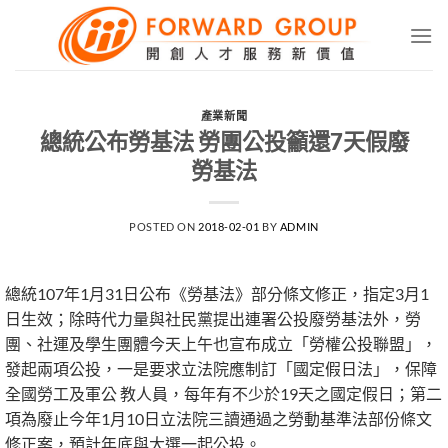
Skip
to
content
產業新聞
總統公布勞基法 勞團公投籲還7天假廢
勞基法
POSTED ON
2018-02-01
BY
ADMIN
總統107年1月31日公布《勞基法》部分條文修正，指定3月1
日生效；除時代力量與社民黨提出連署公投廢勞基法外，勞
團、社運及學生團體今天上午也宣布成立「勞權公投聯盟」，
發起兩項公投，一是要求立法院應制訂「國定假日法」，保障
全國勞工及軍公 教人員，每年有不少於19天之國定假日；第二
項為廢止今年1月10日立法院三讀通過之勞動基準法部份條文
修正案，預計年底與大選一起公投。