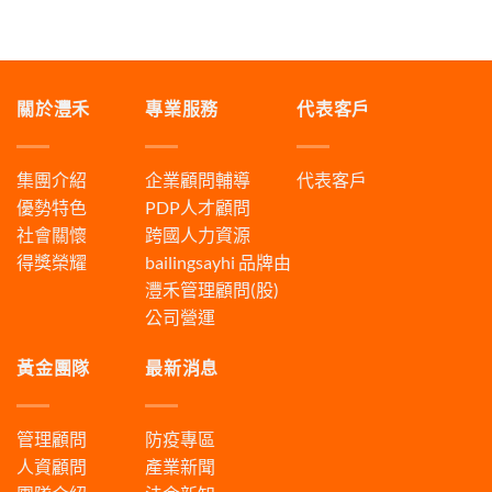
關於灃禾
專業服務
代表客戶
集團介紹
企業顧問輔導
代表客戶
優勢特色
PDP人才顧問
社會關懷
跨國人力資源
得獎榮耀
bailingsayhi
品牌由
灃禾管理顧問(股)
公司營運
黃金團隊
最新消息
管理顧問
防疫專區
人資顧問
產業新聞