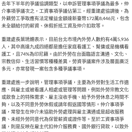
去年下半年的爭議協調類型，以申訴管理事項爭議為最多，仲
介事項爭議次之，工資事項爭議佔第三，經重建處協調後，為
外籍勞工爭取應有法定權益金額達新臺幣172萬8,446元，包含
未全額給付的薪資、休假折抵工資及仲介扣款等。
重建處長葉琇姍表示，目前台北市境內外勞人數約有4萬5,936
人，其中高達九成四絕都是擔任家庭看護工、幫傭或是機構看
護工，且74%為印尼籍。由於外勞在台面臨語言溝通、文化、
宗教信仰、生活習慣等種種差異，勞資爭議案件涉及層面廣泛
多元，亦常發現一案包含多種爭議事項。
重建處進一步說明，管理事項爭議，主要為外勞對生活工作適
應、與雇主或被看護人相處或管理等問題，例如外勞宗教文化
或飲食上的特殊需求、雇主沒收手機、給予外勞休息之時間不
夠，以及不同意外勞休假或請年假返國等情形。仲介事項爭
議，常發生在仲介未協助外勞處理與雇主溝通或是超收服務
費、未經外勞同意代為保管薪資或證件等。至於工資事項爭
議，則是反映在雇主代扣仲介服務費、國外銀行貸款，以致外