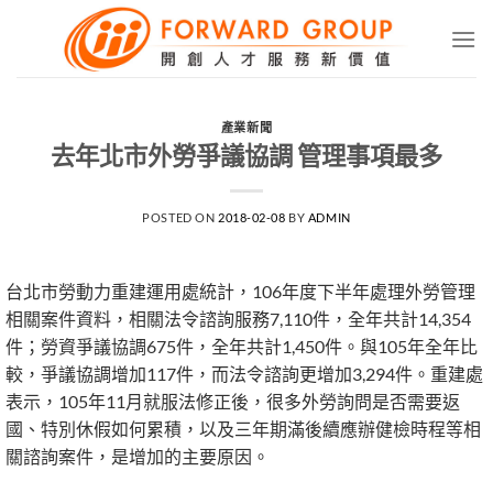
Skip
to
content
產業新聞
去年北市外勞爭議協調 管理事項最多
POSTED ON
2018-02-08
BY
ADMIN
台北市勞動力重建運用處統計，106年度下半年處理外勞管理
相關案件資料，相關法令諮詢服務7,110件，全年共計14,354
件；勞資爭議協調675件，全年共計1,450件。與105年全年比
較，爭議協調增加117件，而法令諮詢更增加3,294件。重建處
表示，105年11月就服法修正後，很多外勞詢問是否需要返
國、特別休假如何累積，以及三年期滿後續應辦健檢時程等相
關諮詢案件，是增加的主要原因。