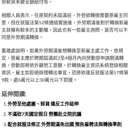
勞薪資未被全額給付等。
相關人員表示，在原契約未屆滿前，外勞欲轉換需要原雇主同
意，但在就服法第52條通過實施後，外勞期滿後對於轉換新雇
主就擁有較多的主動權，因此也有一些雇主詢問，是否可以不
同意外勞期滿轉換。
重建處說明，如果外勞期滿後想轉換至新雇主處工作，依規
定，原雇主應於聘期屆滿前2至4個月內向勞動部申請期滿轉
換，勞動部將依外籍勞工意願，於轉換雇主資訊系統登錄相關
資訊，雇主如拒絕辦理轉出事宜，恐將依違反就服法第57條第
9款，處6萬元以上30萬元以下罰鍰。
延伸閱讀:
外勞至他處搬、卸貨 違反工作延伸
不滿砍7天國定假日 勞團赴立院抗議
配合就服法修正 外勞期滿免出國 預告雇聘法與轉換準則