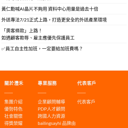
黃仁勳喊AI晶片不夠用 資料中心用量是過去十倍
外送專法7/21正式上路，打造更安全的外送產業環境
「奧客條款」上路！
如遇顧客欺辱、雇主應優先保護員工
✅員工自主性加班，一定要給加班費嗎？
關於灃禾
專業服務
代表客戶
集團介紹
企業顧問輔導
代表客戶
優勢特色
PDP人才顧問
社會關懷
跨國人力資源
得獎榮耀
bailingsayhi
品牌由