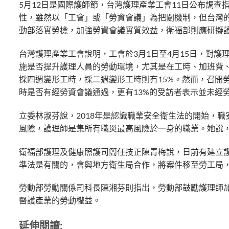
5月12日是國際護師節，台灣護理產業工會11日公布調
性，雖然以「工會」或「勞資會議」為把關機制，但台灣
動部落實勞檢，加強勞資會議實質效益，衛福部則應研擬
台灣護理產業工會說明，工會於3月1日至4月15日，對
施是否提升護理人員的勞動環境，尤其是在工時、加班費、
採四週變形工時，採二週變形工時則有15%。然而，召開
時是否有經勞資會議通過，更有13%的受訪者表示並未經
立委林淑芬說，2018年是認識職業安全衛生法的開始，
風險，護理師是集所有職災最高風險於一身的職業。她說
衛福部護理及健康照護司簡任技正陳青梅說，日前有建立護
準法是有關的，會與地方衛生局合作，將案件移至勞工局
勞動部勞動關係司科長陳湘芬則指出，勞動部鼓勵護理師
醫護產業的勞動權益。
延伸閱讀: