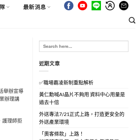
隊
最新消息
Search
for:
近期文章
✅職場霸凌新制重點解析
括舉辦宣導
黃仁勳喊AI晶片不夠用 資料中心用量是
業辦理講
過去十倍
外送專法7/21正式上路，打造更安全的
，護理師拒
外送產業環境
「奧客條款」上路！