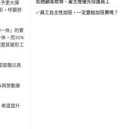
如遇顧客欺辱、雇主應優先保護員工
給予更大彈
彰，呼籲勞
✅員工自主性加班，一定要給加班費嗎？
例一休」的實
休，而31%
清楚其變形工
都是職災高
%與勞動基
，希望提升