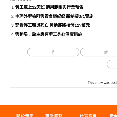
勞工連上12天班 適用範圍與行業預告
申聘外勞檢附勞資會議紀錄 新制擬3/1實施
菲看護工職災死亡 勞動部將核發119萬元
勞動局：雇主應有勞工身心健康措施
This entry was pos
關於灃禾
專業服務
代表客戶
黃