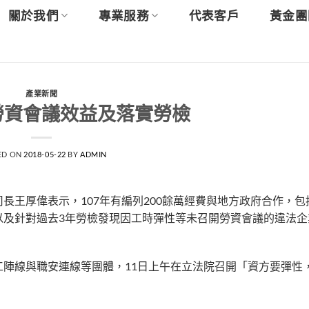
關於我們
專業服務
代表客戶
黃金團
產業新聞
勞資會議效益及落實勞檢
ED ON
2018-05-22
BY
ADMIN
長王厚偉表示，107年有編列200餘萬經費與地方政府合作，包
以及針對過去3年勞檢發現因工時彈性等未召開勞資會議的違法企
陣線與職安連線等團體，11日上午在立法院召開「資方要彈性