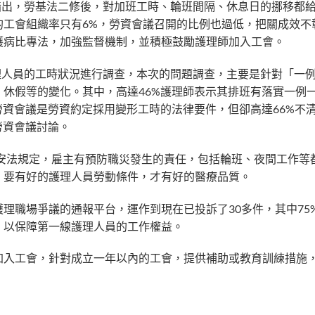
查指出，勞基法二修後，對加班工時、輪班間隔、休息日的挪移都
的工會組織率只有6%，勞資會議召開的比例也過低，把關成效不
護病比專法，加強監督機制，並積極鼓勵護理師加入工會。
護理人員的工時狀況進行調查，本次的問題調查，主要是針對「一
休假等的變化。其中，高達46%護理師表示其排班有落實一例一
勞資會議是勞資約定採用變形工時的法律要件，但卻高達66%不
勞資會議討論。
職安法規定，雇主有預防職災發生的責任，包括輪班、夜間工作等
，要有好的護理人員勞動條件，才有好的醫療品質。
理職場爭議的通報平台，運作到現在已投訴了30多件，其中75
，以保障第一線護理人員的工作權益。
加入工會，針對成立一年以內的工會，提供補助或教育訓練措施