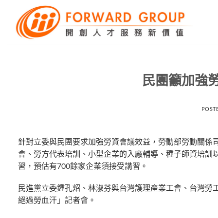
Skip
to
content
民團籲加強
POST
針對立委與民團要求加強勞資會議效益，勞動部勞動關係司
會、勞方代表培訓、小型企業的入廠輔導、種子師資培訓
習，預估有700餘家企業須接受講習。
民進黨立委鍾孔炤、林淑芬與台灣護理產業工會、台灣勞工
絕過勞血汗」記者會。