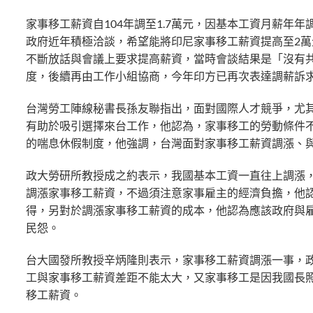
家事移工薪資自104年調至1.7萬元，因基本工資月薪年
政府近年積極洽談，希望能將印尼家事移工薪資提高至2萬
不斷放話與會議上要求提高薪資，當時會談結果是「沒有
度，後續再由工作小組協商，今年印方已再次表達調薪訴
台灣勞工陣線秘書長孫友聯指出，面對國際人才競爭，尤
有助於吸引選擇來台工作，他認為，家事移工的勞動條件
的喘息休假制度，他強調，台灣面對家事移工薪資調漲、
政大勞研所教授成之約表示，我國基本工資一直往上調漲
調漲家事移工薪資，不過須注意家事雇主的經濟負擔，他
得，另對於調漲家事移工薪資的成本，他認為應該政府與
民怨。
台大國發所教授辛炳隆則表示，家事移工薪資調漲一事，
工與家事移工薪資差距不能太大，又家事移工是因我國長
移工薪資。