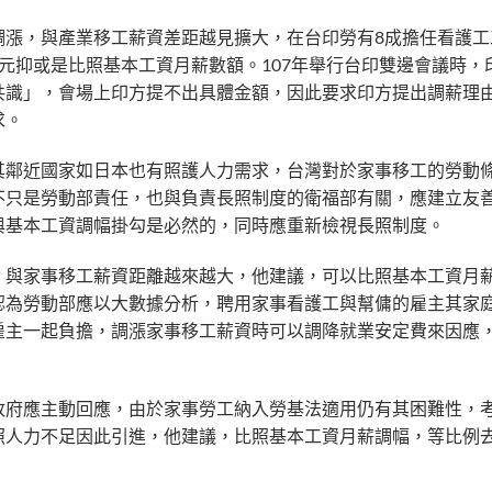
年調漲，與產業移工薪資差距越見擴大，在台印勞有8成擔任看護
元抑或是比照基本工資月薪數額。107年舉行台印雙邊會議時，
共識」，會場上印方提不出具體金額，因此要求印方提出調薪理
求。
其鄰近國家如日本也有照護人力需求，台灣對於家事移工的勞動
不只是勞動部責任，也與負責長照制度的衛福部有關，應建立友
與基本工資調幅掛勾是必然的，同時應重新檢視長照制度。
，與家事移工薪資距離越來越大，他建議，可以比照基本工資月
認為勞動部應以大數據分析，聘用家事看護工與幫傭的雇主其家
雇主一起負擔，調漲家事移工薪資時可以調降就業安定費來因應
政府應主動回應，由於家事勞工納入勞基法適用仍有其困難性，
照人力不足因此引進，他建議，比照基本工資月薪調幅，等比例