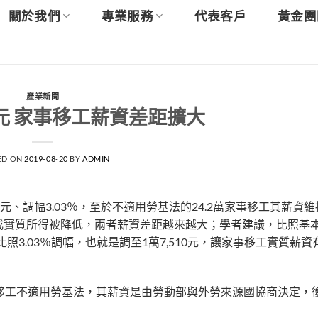
關於我們
專業服務
代表客戶
黃金團
產業新聞
元 家事移工薪資差距擴大
ED ON
2019-08-20
BY
ADMIN
元、調幅3.03％，至於不適用勞基法的24.2萬家事移工其薪資維持
成實質所得被降低，兩者薪資差距越來越大；學者建議，比照基
照3.03％調幅，也就是調至1萬7,510元，讓家事移工實質薪
移工不適用勞基法，其薪資是由勞動部與外勞來源國協商決定，