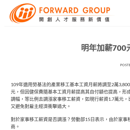
Skip
to
content
明年加薪700
POST
109年適用勞基法的產業移工基本工資月薪將調至2萬3,800
元，但因健保費隨基本工資月薪提高其自付額也提高，形
調幅，等比例去調漲家事移工薪資，如現行薪資1.7萬元，比
又避免對雇主經濟衝擊過大。
對於家事移工薪資是否調漲？勞動部15日表示，由於家事
商。