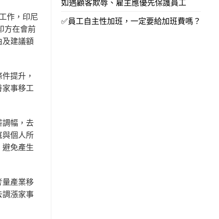
如遇顧客欺辱、雇主應優先保護員工
工工作，印尼
✅員工自主性加班，一定要給加班費嗎？
印方在會前
由及建議額
條件提升，
善家事移工
薪調幅，去
庭與個人所
，避免產生
考量產業移
去調漲家事