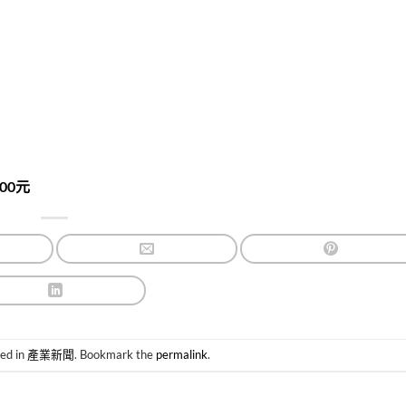
00元
ted in
產業新聞
. Bookmark the
permalink
.