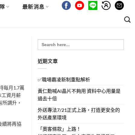
隊
最新消息
Search
for:
近期文章
✅職場霸凌新制重點解析
每月1.7萬
黃仁勳喊AI晶片不夠用 資料中心用量是
本工資月薪
過去十倍
資有所調升，
外送專法7/21正式上路，打造更安全的
外送產業環境
後續將再協
「奧客條款」上路！