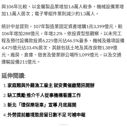
與106年比較，以金屬製品業增加1.6萬人較多，機械設備業增
加1.1萬人居次；電子零組件業則減少約1.3萬人。
統計中並提到，107年製造業固定資產增購1兆3,399億元，較
106年增加288億元，年增2.2%，依投資型態觀察，以未完工
程及預付設備款投資6,225億元佔46.5%最多，機械及雜項設備
4,475億元佔33.4%居次，其餘包括土地及其改良物1,389億
元，廠房、倉庫、宿舍及營業辦公場所1,099億元，以及交通
運輸設備211億元。
延伸閱讀:
家庭類與外籍漁工雇主 就安費催繳簡訊開辦
缺工獎勵 推介千人從事機構看護工作
新北「環保樂圾車」宣導 月底展開
外勞提前離境致居留日數不足 可補申報