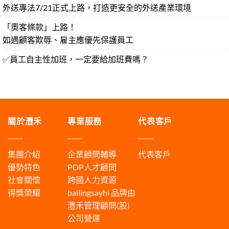
外送專法7/21正式上路，打造更安全的外送產業環境
「奧客條款」上路！
如遇顧客欺辱、雇主應優先保護員工
✅員工自主性加班，一定要給加班費嗎？
關於灃禾
專業服務
代表客戶
集團介紹
企業顧問輔導
代表客戶
優勢特色
PDP人才顧問
社會關懷
跨國人力資源
得獎榮耀
bailingsayhi
品牌由
灃禾管理顧問(股)
公司營運