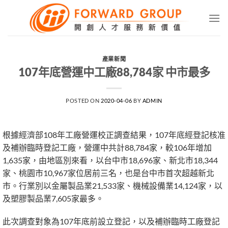
Skip
to
content
產業新聞
107年底營運中工廠88,784家 中市最多
POSTED ON
2020-04-06
BY
ADMIN
根據經濟部108年工廠營運校正調查結果，107年底經登記核准
及補辦臨時登記工廠，營運中共計88,784家，較106年增加
1,635家，由地區別來看，以台中市18,696家、新北市18,344
家、桃園市10,967家位居前三名，也是台中市首次超越新北
市。行業別以金屬製品業21,533家、機械設備業14,124家，以
及塑膠製品業7,605家最多。
此次調查對象為107年底前設立登記，以及補辦臨時工廠登記