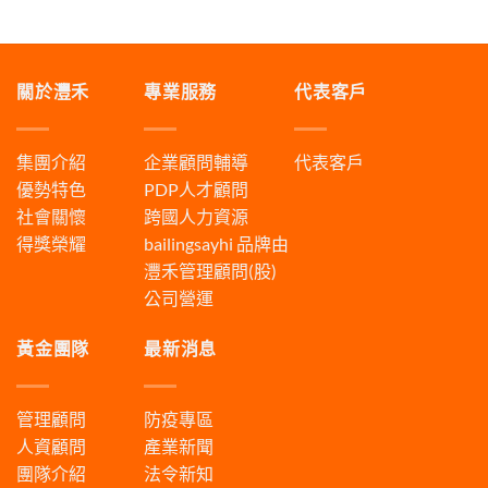
關於灃禾
專業服務
代表客戶
集團介紹
企業顧問輔導
代表客戶
優勢特色
PDP人才顧問
社會關懷
跨國人力資源
得獎榮耀
bailingsayhi
品牌由
灃禾管理顧問(股)
公司營運
黃金團隊
最新消息
管理顧問
防疫專區
人資顧問
產業新聞
團隊介紹
法令新知