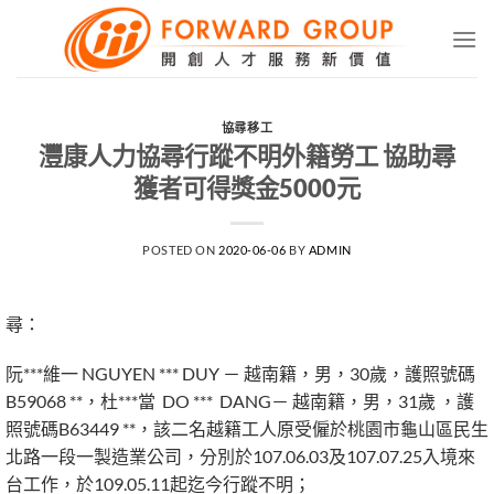
Skip
to
content
協尋移工
灃康人力協尋行蹤不明外籍勞工 協助尋
獲者可得獎金5000元
POSTED ON
2020-06-06
BY
ADMIN
尋：
阮***維一 NGUYEN *** DUY － 越南籍，男，30歲，護照號碼
B59068 **，杜***當 DO *** DANG－ 越南籍，男，31歲 ，護
照號碼B63449 **，該二名越籍工人原受僱於桃園市龜山區民生
北路一段一製造業公司，分別於107.06.03及107.07.25入境來
台工作，於109.05.11起迄今行蹤不明；