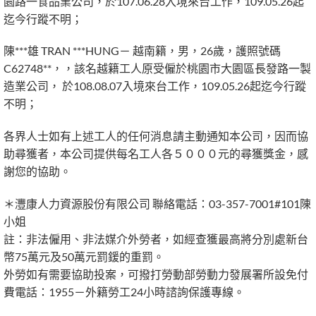
園路一食品業公司，於107.06.28入境來台工作，109.05.26起
迄今行蹤不明；
陳***雄 TRAN ***HUNG－ 越南籍，男，26歲，護照號碼
C62748**，，該名越籍工人原受僱於桃園市大園區長發路一製
造業公司， 於108.08.07入境來台工作，109.05.26起迄今行蹤
不明；
各界人士如有上述工人的任何消息請主動通知本公司，因而協
助尋獲者，本公司提供每名工人各５０００元的尋獲獎金，感
謝您的協助。
＊灃康人力資源股份有限公司 聯絡電話：03-357-7001#101陳
小姐
註：非法僱用、非法媒介外勞者，如經查獲最高將分別處新台
幣75萬元及50萬元罰鍰的重罰。
外勞如有需要協助投案，可撥打勞動部勞動力發展署所設免付
費電話：1955－外籍勞工24小時諮詢保護專線。