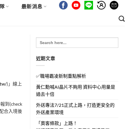
隊
最新消息
Search
for:
近期文章
✅職場霸凌新制重點解析
.tw/
)」線上
黃仁勳喊AI晶片不夠用 資料中心用量是
過去十倍
(check
外送專法7/21正式上路，打造更安全的
配合入境後
外送產業環境
「奧客條款」上路！