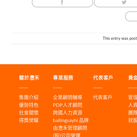
This entry was pos
關於灃禾
專業服務
代表客戶
黃
集團介紹
企業顧問輔導
代表客戶
管
優勢特色
PDP人才顧問
人
社會關懷
跨國人力資源
團
得獎榮耀
bailingsayhi
品牌
就
由灃禾管理顧問
(股)公司營運