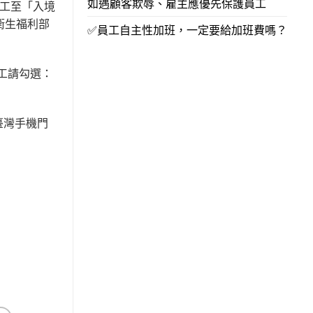
如遇顧客欺辱、雇主應優先保護員工
移工至「入境
衛生福利部
✅員工自主性加班，一定要給加班費嗎？
工請勾選：
臺灣手機門