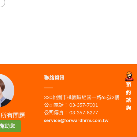
聯絡資訊
預
約
330桃園市桃園區經國一路65號2樓
諮
公司電話： 03-357-7001
詢
公司傳真： 03-357-8277
的所有問題
service@forwardhrm.com.tw
幫助您