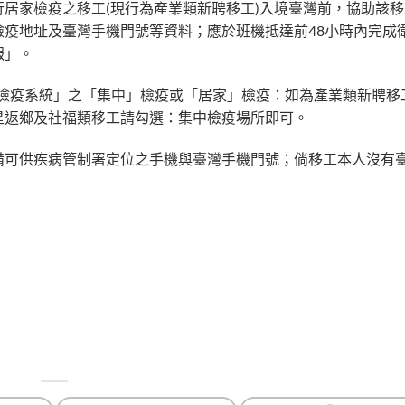
居家檢疫之移工(現行為產業類新聘移工)入境臺灣前，協助該
疫地址及臺灣手機門號等資料；應於班機抵達前48小時內完成
報」。
境檢疫系統」之「集中」檢疫或「居家」檢疫：如為產業類新聘移
是返鄉及社福類移工請勾選：集中檢疫場所即可。
備可供疾病管制署定位之手機與臺灣手機門號；倘移工本人沒有