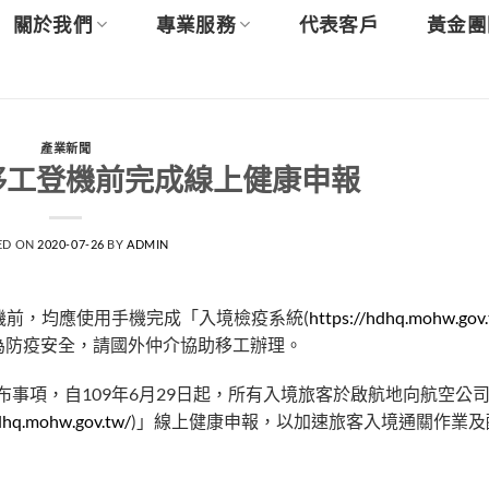
關於我們
專業服務
代表客戶
黃金團
產業新聞
移工登機前完成線上健康申報
ED ON
2020-07-26
BY
ADMIN
或登機前，均應使用手機完成「入境檢疫系統(
https://hdhq.mohw.gov
為防疫安全，請國外仲介協助移工辦理。
事項，自109年6月29日起，所有入境旅客於啟航地向航空公司報到
dhq.mohw.gov.tw/
)」線上健康申報，以加速旅客入境通關作業及