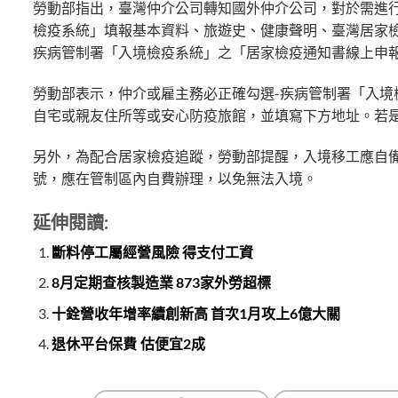
勞動部指出，臺灣仲介公司轉知國外仲介公司，對於需進行
檢疫系統」填報基本資料、旅遊史、健康聲明、臺灣居家檢
疾病管制署「入境檢疫系統」之「居家檢疫通知書線上申
勞動部表示，仲介或雇主務必正確勾選-疾病管制署「入
自宅或親友住所等或安心防疫旅館，並填寫下方地址。若
另外，為配合居家檢疫追蹤，勞動部提醒，入境移工應自
號，應在管制區內自費辦理，以免無法入境。
延伸閱讀:
斷料停工屬經營風險 得支付工資
8月定期查核製造業 873家外勞超標
十銓營收年增率續創新高 首次1月攻上6億大關
退休平台保費 估便宜2成