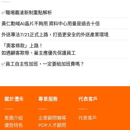
✅職場霸凌新制重點解析
黃仁勳喊AI晶片不夠用 資料中心用量是過去十倍
外送專法7/21正式上路，打造更安全的外送產業環境
「奧客條款」上路！
如遇顧客欺辱、雇主應優先保護員工
✅員工自主性加班，一定要給加班費嗎？
關於灃禾
專業服務
代表客戶
集團介紹
企業顧問輔導
代表客戶
優勢特色
PDP人才顧問