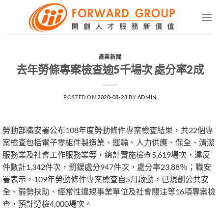
Skip
to
content
產業新聞
去年勞條專案檢查逾5千場次 處分率2成
POSTED ON
2020-08-28
BY
ADMIN
勞動部職安署公布108年度勞動條件專案檢查結果，共22個專
案檢查包括電子零組件製造業、運輸、人力供應、保全、清潔
服務業及社會工作服務業等，總計實施檢查5,619場次，違反
件數計1,342件次，罰鍰處分947件次，處分率23.88％；職安
署表示，109年勞動條件專案檢查自5月啟動，已規劃公共安
全、弱勢扶助、經常性違規事業單位及社會關注等16項專案檢
查，預計勞檢4,000場次。