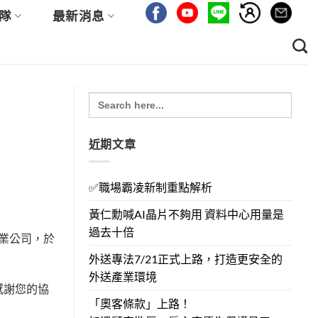
隊
最新消息
Search
for:
近期文章
✅職場霸凌新制重點解析
黃仁勳喊AI晶片不夠用 資料中心用量是
過去十倍
製造業公司，於
外送專法7/21正式上路，打造更安全的
外送產業環境
感謝您的協
「奧客條款」上路！