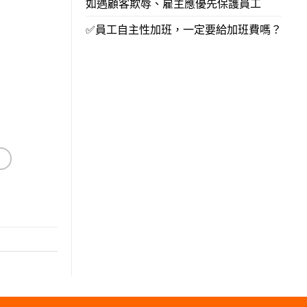
如遇顧客欺辱、雇主應優先保護員工
✅員工自主性加班，一定要給加班費嗎？