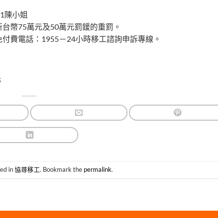
01陳小姐
台幣75萬元及50萬元罰鍰的重罰。
費電話：1955－24小時移工諮詢申訴專線。
元
ted in
協尋移工
. Bookmark the
permalink
.