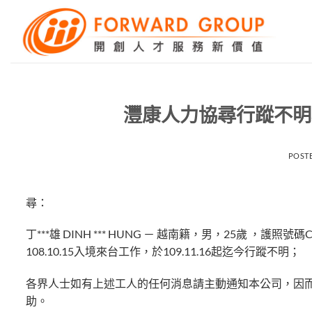
Skip
to
content
灃康人力協尋行蹤不明移
POST
尋：
丁***雄 DINH *** HUNG － 越南籍，男，25歲 
108.10.15入境來台工作，於109.11.16起迄今行蹤不明；
各界人士如有上述工人的任何消息請主動通知本公司，因
助。