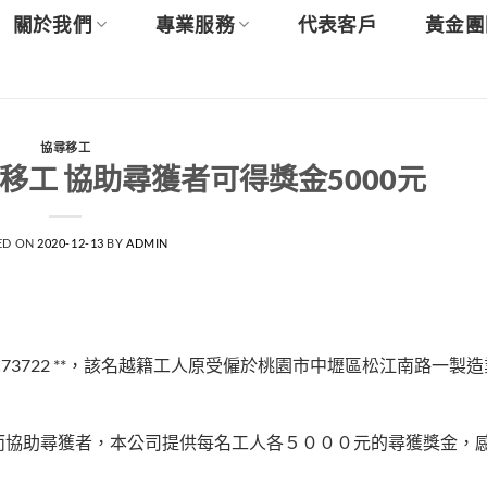
關於我們
專業服務
代表客戶
黃金團
協尋移工
工 協助尋獲者可得獎金5000元
ED ON
2020-12-13
BY
ADMIN
，護照號碼C73722 **，該名越籍工人原受僱於桃園市中壢區松江南路一
而協助尋獲者，本公司提供每名工人各５０００元的尋獲獎金，