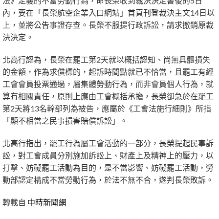
法》定義的不當勞動行為，命長榮收到裁決決定書後的5日
內，要在「長榮航空企業入口網站」首頁刊登裁決主文14日以
上，並將公告事證存查。長榮不服提行政訴訟，請求撤銷原裁
決決定。
北高行認為，長榮在罷工第2天就以概括認知、尚無具體損失
的金額，作為求償標的，起訴時間點就已不恰當，且罷工有經
工會會員投票通過，屬集體勞動行為，而非會員個人行為，就
算有相關責任，原則上應由工會概括承擔，長榮卻急於在罷工
第2天將13名幹部列為被告，應屬於《工會法施行細則》所指
「顯不相當之民事損害賠償訴訟」。
北高行指出，罷工行為屬工會活動的一部分，長榮提起民事訴
訟，對工會成員分別施加訴訟上、財產上及精神上的壓力，以
打擊、妨礙罷工活動為目的，是不當影響、妨礙罷工活動，勞
動部認定構成不當勞動行為，於法不無不合，遂判長榮敗訴。
轉載自
中時新聞網