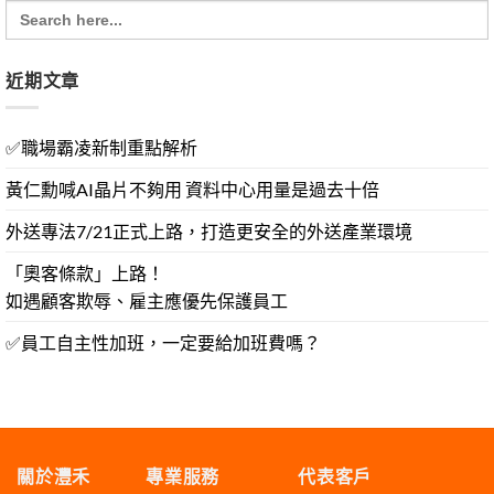
Search
for:
近期文章
✅職場霸凌新制重點解析
黃仁勳喊AI晶片不夠用 資料中心用量是過去十倍
外送專法7/21正式上路，打造更安全的外送產業環境
「奧客條款」上路！
如遇顧客欺辱、雇主應優先保護員工
✅員工自主性加班，一定要給加班費嗎？
關於灃禾
專業服務
代表客戶