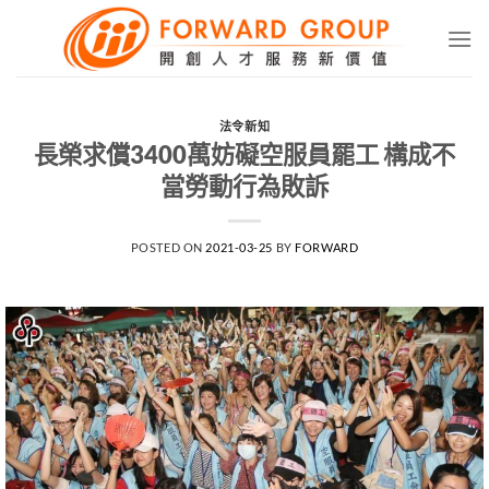
Skip
to
content
法令新知
長榮求償3400萬妨礙空服員罷工 構成不
當勞動行為敗訴
POSTED ON
2021-03-25
BY
FORWARD