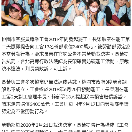
桃園市空服員職業工會2019年間發起罷工，長榮航空在罷工第
二天隨即提告向工會13名幹部求償3400萬元，被勞動部認定為
不當勞動行為，要求長榮在官網公告不當勞動裁決書。長榮提
告抗罰，台北高等行政法院認為長榮確實妨礙罷工活動，原裁
決不違法，判長榮敗訴，可上訴。
長榮與工會多次協商仍無法達成共識，桃園市政府3度勞資調
解也不成立，工會遂於2019年6月20日發動罷工，長榮則在罷
工第2天對工會理事長、幹部等13人提起民事損害賠償訴訟，
請求連帶賠償3400萬元，工會則於同年9月17日向勞動部申請
認定為不當勞動行為。
勞動部於2020年2月21日裁決決定，長榮提告行為構成《工會