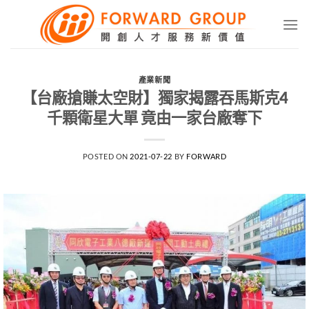
Skip
to
content
產業新聞
【台廠搶賺太空財】獨家揭露吞馬斯克4
千顆衛星大單 竟由一家台廠奪下
POSTED ON
2021-07-22
BY
FORWARD