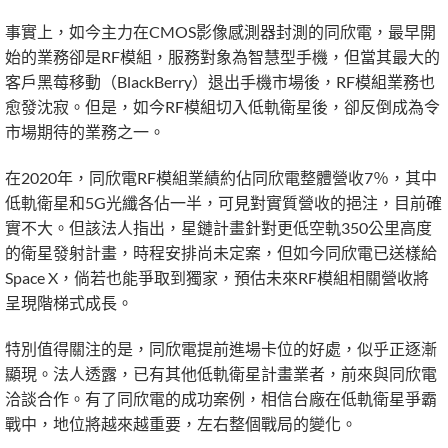
事實上，如今主力在CMOS影像感測器封測的同欣電，最早開
始的業務卻是RF模組，服務對象為智慧型手機，但當其最大的
客戶黑莓移動（BlackBerry）退出手機市場後，RF模組業務也
愈發沈寂。但是，如今RF模組切入低軌衛星後，卻反倒成為令
市場期待的業務之一。
在2020年，同欣電RF模組業績約佔同欣電整體營收7％，其中
低軌衛星和5G光纖各佔一半，可見對實質營收的挹注，目前確
實不大。但該法人指出，星鏈計畫針對更低空軌350公里高度
的衛星發射計畫，時程安排尚未定案，但如今同欣電已送樣給
Space X，倘若也能爭取到獨家，預估未來RF模組相關營收將
呈現階梯式成長。
特別值得關注的是，同欣電提前進場卡位的好處，似乎正逐漸
顯現。法人透露，已有其他低軌衛星計畫業者，前來與同欣電
洽談合作。有了同欣電的成功案例，相信台廠在低軌衛星爭霸
戰中，地位將越來越重要，左右整個戰局的變化。