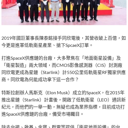
2019年國巨董事長陳泰銘接手同欣電後，其營收破上百億，如
今更是進軍低軌衛星產業、搶下SpcaeX訂單。
打進SpaceX供應鏈的台廠，大多聚焦在「地面衛星設備」及
「衛星製造」兩大領域，而CMOS影像感測器（CIS）封測廠
同欣電更成為星鏈（Starlink）計550公里低軌衛星RF獨家供應
商。同欣電為何能成功拿下這一合作？
特斯拉創辦人馬斯克（Elon Musk）成立的SpaceX，在2015年
推出星鏈（Starlink）計畫後，開啟了低軌衛星（LEO）通訊新
紀元，而他們的一舉一動，無疑也成為業界指標，目前成功打
進SpaceX供應鏈的台廠，備受市場矚目。
除去台揚、啟碁、金寶、群電等提供「衛星地面設備」的台