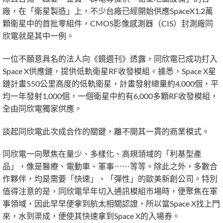
廠，在「衛星製造」上，不少台廠已經開始供應SpaceX1.2萬
顆衛星中的首批零組件，CMOS影像感測器（CIS）封測廠同
欣電就是其中一例。
一位不願意具名的法人向《鏡週刊》透露，同欣電已成功打入
Space X供應鏈，提供低軌衛星RF收發模組。據悉，Space X星
鏈計畫550公里高度的低軌衛星，計畫發射總量約4,000個，平
均一年發射1,000個，一個衛星中約有6,000多顆RF收發模組，
全由同欣電獨家供應。
談起同欣電此次成合作的關鍵，離不開其一貫的商業模式。
同欣電一向聚焦在量少、多樣化、高規領域的「利基型產
品」，像是醫療、電動車、軍事⋯⋯等等。除此之外，多數合
作夥伴，均是需要「快速」、「彈性」的歐美新創公司。特別
值得注意的是，同欣電早年切入通訊模組市場時，便聚焦在軍
事領域，因此早早便拿到航太相關認證，所以當Space X找上門
來，水到渠成，便使其快速拿到Space X的入場券。