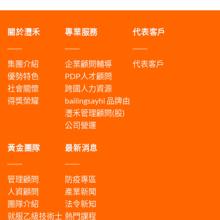
關於灃禾
專業服務
代表客戶
集團介紹
企業顧問輔導
代表客戶
優勢特色
PDP人才顧問
社會關懷
跨國人力資源
得獎榮耀
bailingsayhi
品牌由
灃禾管理顧問(股)
公司營運
黃金團隊
最新消息
管理顧問
防疫專區
人資顧問
產業新聞
團隊介紹
法令新知
就服乙級技術士
熱門課程