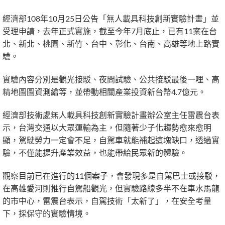
經濟部108年10月25日公告「無人載具科技創新實驗計畫」並
受理申請，去年正式實施，截至今年7月底止，已有11案在台
北、新北、桃園、新竹、台中、彰化、台南、高雄等地上路實
驗。
實驗內容分別是觀光接駁、夜間試驗、公共接駁最後一哩、高
精地圖圖資測繪等，並帶動相關產業投資新台幣4.7億元。
經濟部技術處無人載具科技創新實驗計畫辦公室主任雷震台表
示，台灣交通以大眾運輸為主，但隨著少子化趨勢愈來愈明
顯，駕駛勞力一定會不足，自駕車就能補起這塊缺口，透過實
驗，不僅能提升產業效益，也能帶給民眾新的體驗。
觀察目前已在進行的11個案子，會發現多是自駕巴士或接駁，
在高雄愛河則推行自駕船觀光，但實驗路線多半不在車水馬龍
的市中心，雷震台表示，自駕技術「太新了」，在安全考量
下，採保守的實驗情境。