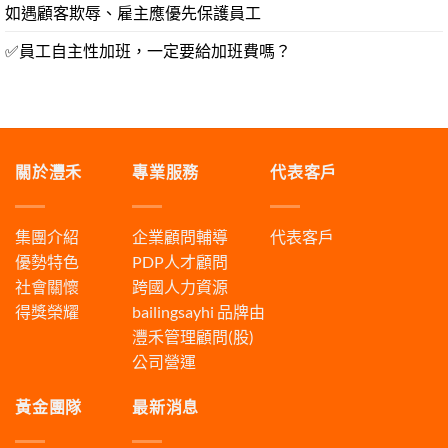
如遇顧客欺辱、雇主應優先保護員工
✅員工自主性加班，一定要給加班費嗎？
關於灃禾
專業服務
代表客戶
集團介紹
企業顧問輔導
代表客戶
優勢特色
PDP人才顧問
社會關懷
跨國人力資源
得獎榮耀
bailingsayhi
品牌由
灃禾管理顧問(股)
公司營運
黃金團隊
最新消息