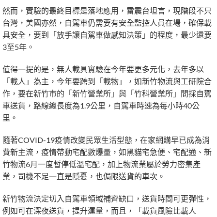
然而，實驗的最終目標是落地應用，雷震台坦言，現階段不只
台灣，美國亦然，自駕車仍需要有安全監控人員在場，確保載
具安全，要到「放手讓自駕車做感知決策」的程度，最少還要
3至5年。
值得一提的是，無人載具實驗在今年要更多元化，去年多以
「載人」為主，今年要跨到「載物」，如新竹物流與工研院合
作，要在新竹市的「新竹營業所」與「竹科營業所」間採自駕
車送貨，路線總長度為1.9公里，自駕車時速為每小時40公
里。
隨著COVID-19疫情改變民眾生活型態，在家網購早已成為消
費新主流，疫情帶動宅配數爆量，如黑貓宅急便、宅配通、新
竹物流6月一度暫停低溫宅配，加上物流業屬於勞力密集產
業，司機不足一直是隱憂，也侷限送貨的車次。
新竹物流決定切入自駕車領域補齊缺口，送貨時間可更彈性，
例如可在深夜送貨，提升運量，而且，「載貨風險比載人