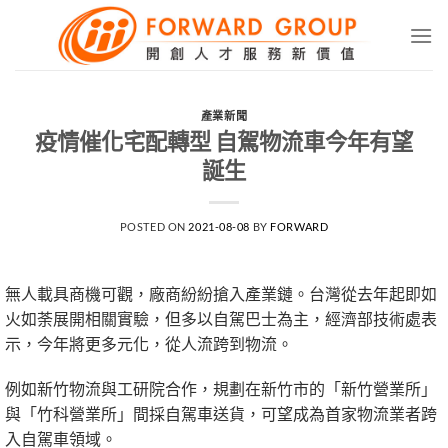
Skip
to
content
產業新聞
疫情催化宅配轉型 自駕物流車今年有望
誕生
POSTED ON
2021-08-08
BY
FORWARD
無人載具商機可觀，廠商紛紛搶入產業鏈。台灣從去年起即如
火如荼展開相關實驗，但多以自駕巴士為主，經濟部技術處表
示，今年將更多元化，從人流跨到物流。
例如新竹物流與工研院合作，規劃在新竹市的「新竹營業所」
與「竹科營業所」間採自駕車送貨，可望成為首家物流業者跨
入自駕車領域。