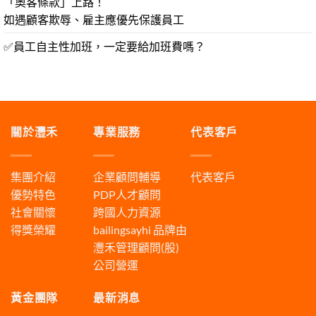
「奧客條款」上路！
如遇顧客欺辱、雇主應優先保護員工
✅員工自主性加班，一定要給加班費嗎？
關於灃禾
專業服務
代表客戶
集團介紹
企業顧問輔導
代表客戶
優勢特色
PDP人才顧問
社會關懷
跨國人力資源
得獎榮耀
bailingsayhi
品牌由
灃禾管理顧問(股)
公司營運
黃金團隊
最新消息