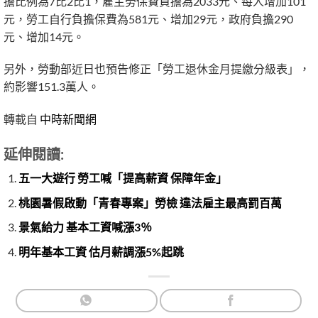
擔比例為7比2比1，雇主勞保費負擔為2033元、每人增加101
元，勞工自行負擔保費為581元、增加29元，政府負擔290
元、增加14元。
另外，勞動部近日也預告修正「勞工退休金月提繳分級表」，
約影響151.3萬人。
轉載自
中時新聞網
延伸閱讀:
五一大遊行 勞工喊「提高薪資 保障年金」
桃園暑假啟動「青春專案」勞檢 違法雇主最高罰百萬
景氣給力 基本工資喊漲3％
明年基本工資 估月薪調漲5%起跳