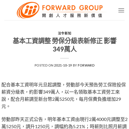
Skip
to
content
法令新知
基本工資調整 勞保分級表新修正 影響
349萬人
POSTED ON
2021-10-19
BY
FORWARD
配合基本工資明年元旦起調整，勞動部今天預告勞工保險投保
薪資分級表，約影響349萬人，以一名領取基本工資勞工來
說，配合月薪調至新台幣2萬5250元，每月保費負擔增加29
元。
勞動部昨天正式公告，明年基本工資由現行2萬4000元調整至2
萬5250元，調升1250元，調幅約為5.21%；時薪則比照月薪調