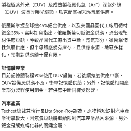
製程極紫外光（EUV）及成熟製程氟化氬（ArF）深紫外線
（DUV）波長等曝光環節，烏克蘭掌握70%氖氣供應。
俄羅斯掌握全球逾45%鈀金供應，以及美國晶圓代工廠用靶材
鈀金35%。富邦期貨指出，俄羅斯若切斷鈀金供應，恐出現靶
材供應短缺，導致晶圓代工廠出貨中斷。氖氣部分，雖衝擊惰
性氣體供應，但半導體廠備有庫存，且供應來源、地區多樣
化，預期對供應鏈干擾有限。
記憶體產業
目前記憶體製程90%使用DUV設備，若後續氖氣供應中斷，
DUV設備恐供應不及，衝擊記憶體供給；另外，記憶體相關產
業部分製程使用鈀金，若供應中斷同樣受影響。
汽車產業
Techcet總裁兼執行長Lita Shon-Roy認為，原物料短缺對汽車產
業衝擊較大，因氖氣短缺將繼續限制汽車產業晶片來源，另外
鈀金是觸媒轉化器的關鍵金屬。