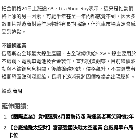
鈀金價格24日上漲逾7%，Lita Shon-Roy表示，這只是推動價
格上漲的另一因素，可能半年甚至一年內都感覺不到，因大多
數晶片製造商對這些原物料有長期協議，但汽車市場肯定會感
受到這點。
不鏽鋼產業
俄羅斯為全球最大鎳生產國，占全球總供給5.3%。鎳主要用於
不鏽鋼、電動車電池及合金製作，富邦期貨觀察，目前鎳價波
動與不鏽鋼息息相關，後續鎳礦短缺、價格飆升，不鏽鋼業者
短期恐面臨利潤壓縮，長期下游消費將因價格攀高出現壓抑。
轉載
商周
延伸閱讀:
《國際產業》貨櫃運費6月蓄勢待漲 海運業者再笑開懷2年
【台廠搶賺太空財】富豪強國決戰太空產業 台廠提早布局
卡位