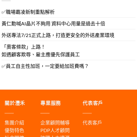
✅職場霸凌新制重點解析
黃仁勳喊AI晶片不夠用 資料中心用量是過去十倍
外送專法7/21正式上路，打造更安全的外送產業環境
「奧客條款」上路！
如遇顧客欺辱、雇主應優先保護員工
✅員工自主性加班，一定要給加班費嗎？
關於灃禾
專業服務
代表客戶
集團介紹
企業顧問輔導
代表客戶
優勢特色
PDP人才顧問