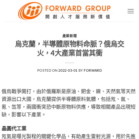
Skip
to
content
產業新聞
烏克蘭，半導體原物料命脈？俄烏交
火，4大產業首當其衝
POSTED ON
2022-03-01
BY
FORWARD
俄烏戰爭開打，由於俄羅斯是原油、鈀金、鎳、天然氣等天然
資源出口大國，烏克蘭提供半導體原料氣體，包括氖、氬、
氪、氙等，兩國衝突恐中斷原物料供應，導致相關產品出現短
缺，影響以下產業。
晶圓代工業
氖氣是曝光製程的關鍵化學品，有助產生雷射光源，用於先進