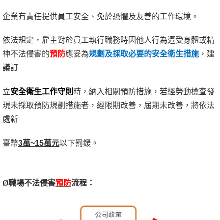
企業有責任提供員工安全、免於恐懼及友善的工作環境。
依法規定，雇主對於員工執行職務時因他人行為遭受身體或精
神不法侵害的
預防
應妥為
規劃及採取必要的安全衛生措施
，建
議訂
立
安全衛生工作守則
時，納入相關預防措施，若經勞動檢查發
現未採取預防規劃措施者，經限期改善，屆期未改善，將依法
處新
臺幣
3萬~15萬元
以下罰鍰。
Ø
職場不法侵害
預防
流程：