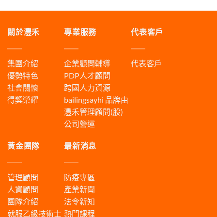
關於灃禾
專業服務
代表客戶
集團介紹
企業顧問輔導
代表客戶
優勢特色
PDP人才顧問
社會關懷
跨國人力資源
得獎榮耀
bailingsayhi
品牌由
灃禾管理顧問(股)
公司營運
黃金團隊
最新消息
管理顧問
防疫專區
人資顧問
產業新聞
團隊介紹
法令新知
就服乙級技術士
熱門課程