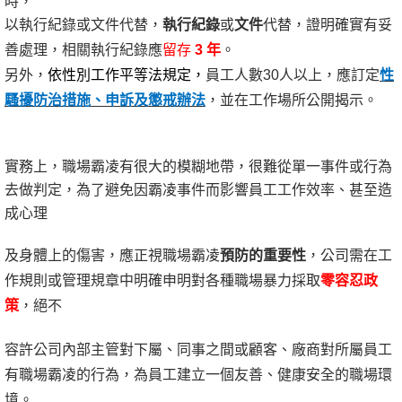
時，
以執行紀錄或文件代替，
執行紀錄
或
文件
代替，證明確實有妥
善處理，相關執行紀錄應
留存
3 年
。
另外，
依性別工作平等法規定，
員工人數30人以上，應訂定
性
騷擾防治措施、申訴及懲戒辦法
，並在工作場所公開揭示。
實務上，職場霸凌有很大的模糊地帶，很難從單一事件或行為
去做判定，為了避免因霸凌事件而影響員工工作效率、甚至造
成心理
及身體上的傷害，應正視職場霸凌
預防的重要性
，公司需在工
作規則或管理規章中明確申明對各種職場暴力採取
零容忍政
策
，絕不
容許公司內部主管對下屬、同事之間或顧客、廠商對所屬員工
有職場霸凌的行為，為員工建立一個友善、健康安全的職場環
境。