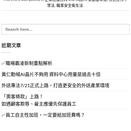
等法
,
職業安全衛生法
.
Search
for:
近期文章
✅職場霸凌新制重點解析
黃仁勳喊AI晶片不夠用 資料中心用量是過去十倍
外送專法7/21正式上路，打造更安全的外送產業環境
「奧客條款」上路！
如遇顧客欺辱、雇主應優先保護員工
✅員工自主性加班，一定要給加班費嗎？