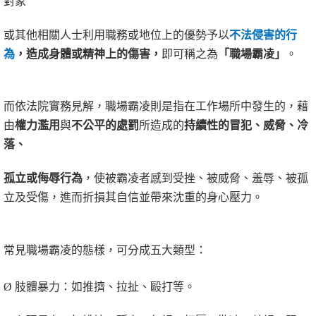
對象
或其他相關人士利用職務或地位上的優勢予以
不法侵害的行
為
，造成身體或精神上的傷害，
即可稱之為
「
職場霸凌
」
。
而依法院實務見解，職場霸凌則是指在工作場所中發生的，藉
由
權力濫用
與
不公平的處罰
所造成的
持續性的冒犯、威脅、冷
落、
孤立或侮辱行為
，使被霸凌者感到受挫、被威脅、羞辱、被孤
立及受傷，進而折損其自信並帶來沈重的身心壓力。
常見職場霸凌的態樣，可分成五大類型：
Ø
肢體暴力：如推擠、拉扯、毆打等。