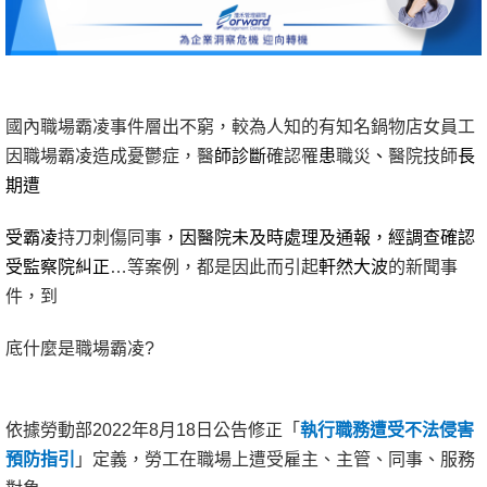
國內職場霸凌事件層出不窮，較為人知的有知名鍋物店女員工
因職場霸凌造成憂鬱症，醫
師診斷
確認罹
患
職災
、
醫院技師
長
期遭
受霸凌
持刀刺傷同事
，因醫院未及時處理及通報，經調查確認
受監察院糾正
…等案例，都是因此而引起
軒然大波
的新聞事
件，到
底什麼是職場霸凌?
依據勞動部2022年8月18日公告修正「
執行職務遭受不法侵害
預防指引
」定義，勞工在職場上遭受雇主、主管、同事、服務