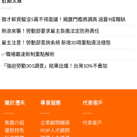
近期文章
徵才薪資擬沒5萬不得面議！揭露門檻將調高 涵蓋9成職缺
熱浪來襲！勞動部要求雇主負擔法定防熱責任
雇主注意！勞動部查詢系統 新增20項重點違法樣態
✅職場霸凌新制重點解析
「強迫勞動301調查」結果出爐！台灣10%不疊加
關於灃禾
專業服務
代表客戶
集團介紹
企業顧問輔導
代表客戶
優勢特色
PDP人才顧問