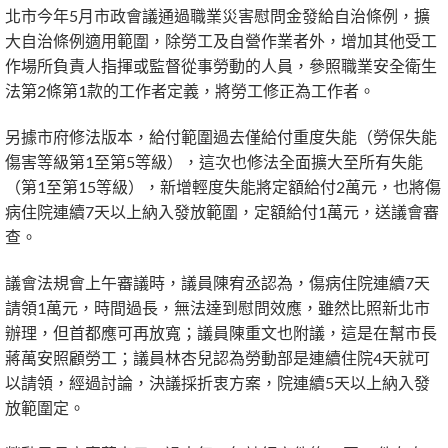
北市今年5月市政會議通過職業災害慰問金發給自治條例，擴
大自治條例適用範圍，除勞工及自營作業者外，增加其他受工
作場所負責人指揮或監督從事勞動的人員，參照職業安全衛生
法第2條第1款的工作者定義，將勞工修正為工作者。
另據市府修法版本，給付範圍過去僅給付重度失能（勞保失能
傷害等級第1至第5等級），這次也修法全面擴大至所有失能
（第1至第15等級），新增輕度失能將定額給付2萬元，也將傷
病住院連續7天以上納入發放範圍，定額給付1萬元，送議會審
查。
議會法規會上午審議時，議員陳宥丞認為，傷病住院連續7天
請領1萬元，時間過長，無法達到慰問效應，雖然比照新北市
辦理，但首都應可再放寬；議員陳重文也附議，這是在幫市長
蔣萬安照顧勞工；議員林杏兒認為勞動部是連續住院4天就可
以請領，經過討論，決議採折衷方案，院連續5天以上納入發
放範圍定。