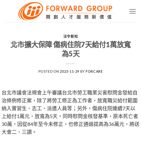
Skip
to
content
法令新知
北市擴大保障 傷病住院7天給付1萬放寬
為5天
POSTED ON
2023-11-29
BY
FORCARE
台北市議會法規會上午審議台北市勞工職業災害慰問金發給自
治條例修正案，除了將勞工修正為工作者，放寬職災給付範圍
納入實習生、志工、派遣人員等；另外，傷病住院連續7天以
上給付1萬元，放寬為5天，同時慰問金核發基準，原本死亡者
30萬，因從84年至今未修正，也修正通過提高為36萬元，將送
大會二、三讀。