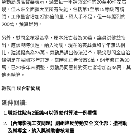
勞動局長高寶華表示，過去每一年請領案件約20至40件左右
幾，但未來全面擴大至所有失能，包括第1至第15等級 可請
領，工作量會增加2到3倍的量，恐人手不足，但一年編列約
900萬，預算足夠。
另外，慰問金核發基準，原本死亡者為30萬，議員洪健益指
出，應該與時俱進，納入物調，現在的喪葬費和早年無法相
比，建議提高為36萬。勞動局調出修法沿革，職災慰問金自治
條例是在民國79年訂定，當時死亡者發放6萬，84年修正為30
萬，已20多年未調整，勞動局同意針對死亡者增加為36萬，其
他再精算。
轉載自
聯合新聞網
延伸閱讀:
職災住院有2筆錢可以領 給付算法一例看懂
【台灣影視工安問題】劇組違反勞動安全 文化部：撤補助
及輔導金，納入獎補助審核考量