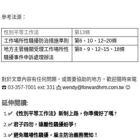
參考法源：
性別平等工作法
第13條
工作場所性騷擾防治措施準則
第6、10、12~20條
地方主管機關受理工作場所性
第8、9、12~15、18條
騷擾事件申訴處理辦法
對於文章內容有任何問題，或需要協助的地方，歡迎隨時來電
☎
03-357-7001 ext: 331 📩
wendy@forwardhrm.com.tw
😊
延伸閱讀:
✅ 《性別平等工作法》新制上路，你準備好了嗎 ?
✅ 君子四勿，遠離性騷擾紛爭 !
✅ 避免職場性騷擾，雇主防治義務需知！