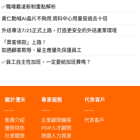
✅職場霸凌新制重點解析
黃仁勳喊AI晶片不夠用 資料中心用量是過去十倍
外送專法7/21正式上路，打造更安全的外送產業環境
「奧客條款」上路！
如遇顧客欺辱、雇主應優先保護員工
✅員工自主性加班，一定要給加班費嗎？
關於灃禾
專業服務
代表客戶
集團介紹
企業顧問輔導
代表客戶
優勢特色
PDP人才顧問
社會關懷
跨國人力資源