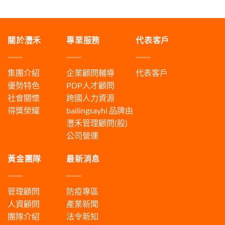
關於灃禾
專業服務
代表客戶
集團介紹
企業顧問輔導
代表客戶
優勢特色
PDP人才顧問
社會關懷
跨國人力資源
得獎榮耀
bailingsayhi
品牌由
灃禾管理顧問(股)
公司營運
黃金團隊
最新消息
管理顧問
防疫專區
人資顧問
產業新聞
團隊介紹
法令新知