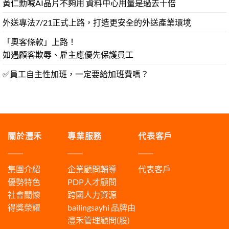
黃仁勳喊AI晶片不夠用 資料中心用量是過去十倍
外送專法7/21正式上路，打造更安全的外送產業環境
「奧客條款」上路！
如遇顧客欺辱、雇主應優先保護員工
✅員工自主性加班，一定要給加班費嗎？
關於灃禾
專業服務
代表客戶
集團介紹
企業顧問輔導
代表客戶
優勢特色
PDP人才顧問
社會關懷
跨國人力資源
得獎榮耀
bailingsayhi
品牌由
灃禾管理顧問(股)