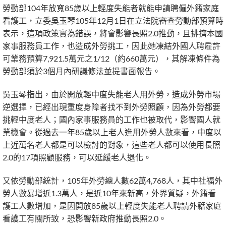
勞動部104年放寬85歲以上輕度失能者就能申請聘僱外籍家庭
看護工，立委吳玉琴105年12月1日在立法院審查勞動部預算時
表示，這項政策實為錯誤，將會影響長照2.0推動，且排擠本國
家事服務員工作，也造成外勞挑工，因此她凍結外國人聘雇許
可業務預算7,921.5萬元之1/12（約660萬元），其解凍條件為
勞動部須於3個月內研議修法並提書面報告。
吳玉琴指出，由於開放輕中度失能老人用外勞，造成外勞市場
逆選擇，已經出現重度身障者找不到外勞照顧，因為外勞都要
挑輕中度老人；國內家事服務員的工作也被取代，影響國人就
業機會。從過去一年85歲以上老人進用外勞人數來看，中度以
上近萬名老人都是可以檢討的對象，這些老人都可以使用長照
2.0的17項照顧服務，可以延緩老人退化。
又依勞動部統計，105年外勞總人數62萬4,768人，其中社福外
勞人數暴增近1.3萬人，是近10年來新高，外界質疑，外籍看
護工人數增加，是因開放85歲以上輕度失能老人聘請外籍家庭
看護工有關所致，恐影響新政府推動長照2.0。