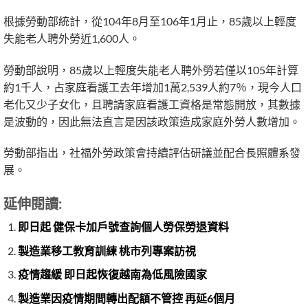
根據勞動部統計，從104年8月至106年1月止，85歲以上輕度
失能老人聘外勞近1,600人。
勞動部說明，85歲以上輕度失能老人聘外勞若僅以105年計算
約1千人，占家庭看護工去年增加1萬2,539人約7％，現今人口
老化又少子女化，且聘請家庭看護工資格是常態開放，其數據
是波動的，因此無法直言是因該政策造成家庭外勞人數增加。
勞動部指出，社福外勞政策會持續評估研議並配合長照體系發
展。
延伸閱讀:
即日起 健保卡加戶號查詢個人勞保勞退資料
製造業移工教育訓練 桃市列專案訪視
疫情趨緩 即日起恢復越南為低風險國家
製造業因疫情期間轉出配額不管控 再延6個月