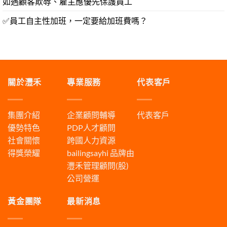
如遇顧客欺辱、雇主應優先保護員工
✅員工自主性加班，一定要給加班費嗎？
關於灃禾
專業服務
代表客戶
集團介紹
企業顧問輔導
代表客戶
優勢特色
PDP人才顧問
社會關懷
跨國人力資源
得獎榮耀
bailingsayhi
品牌由
灃禾管理顧問(股)
公司營運
黃金團隊
最新消息