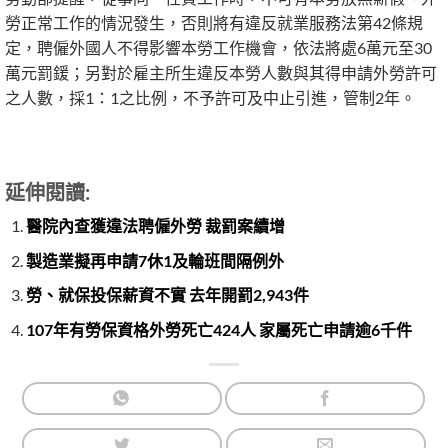
勞正常工作的情況發生，否則將有違反就業服務法第42條規
定，聘僱外國人不得影響本勞工作機會，依法將處6萬元至30
萬元罰鍰；另對於雇主所生違反本勞人數與其得申請外勞許可
之人數，採1：1之比例，不予許可及中止引進，管制2年。
延伸閱讀:
醫院內查獲違法聘僱外勞 裁罰案續增
製造業擬再申請7休1及輪班間隔例外
勞、就保投保薪資不實 去年開罰2,943件
107年有勞保資格外勞死亡424人 家屬死亡申請逾6千件