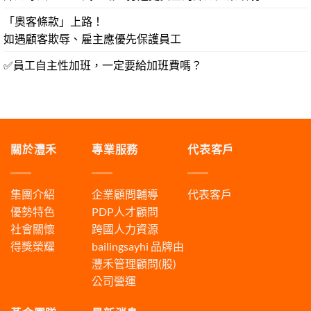
「奧客條款」上路！
如遇顧客欺辱、雇主應優先保護員工
✅員工自主性加班，一定要給加班費嗎？
關於灃禾
專業服務
代表客戶
集團介紹
企業顧問輔導
代表客戶
優勢特色
PDP人才顧問
社會關懷
跨國人力資源
得獎榮耀
bailingsayhi
品牌由
灃禾管理顧問(股)
公司營運