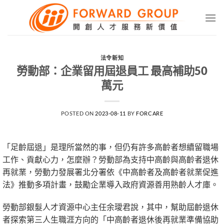
Skip
to
content
法令新知
勞動部：企業留用屆退員工 最高補助50
萬元
POSTED ON
2023-08-11
BY
FORCARE
「足齡屆退」是理所當然的事，但仍有許多高齡者想續留職場
工作、貢獻心力，怎麼辦？勞動部為支持中高齡與高齡者退休
再就業，勞動力發展署北分署依《中高齡者及高齡者就業促進
法》推動多項計畫，鼓勵企業導入政府資源善用熟齡人才庫。
勞動部銀髮人才資源中心主任余璦君說，其中，幫助屆齡退休
者探索第三人生職涯方向的「中高齡者退休後再就業準備協助