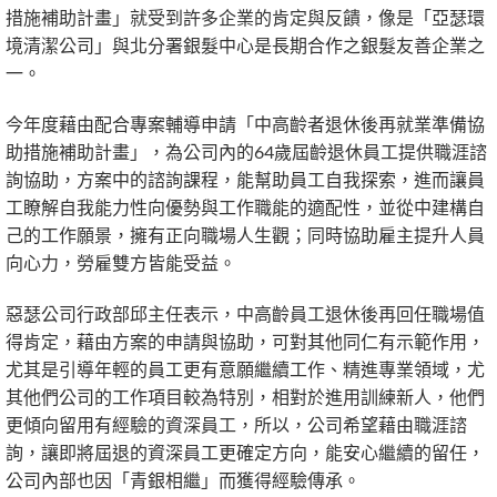
措施補助計畫」就受到許多企業的肯定與反饋，像是「亞瑟環
境清潔公司」與北分署銀髮中心是長期合作之銀髮友善企業之
一。
今年度藉由配合專案輔導申請「中高齡者退休後再就業準備協
助措施補助計畫」，為公司內的64歲屆齡退休員工提供職涯諮
詢協助，方案中的諮詢課程，能幫助員工自我探索，進而讓員
工瞭解自我能力性向優勢與工作職能的適配性，並從中建構自
己的工作願景，擁有正向職場人生觀；同時協助雇主提升人員
向心力，勞雇雙方皆能受益。
惡瑟公司行政部邱主任表示，中高齡員工退休後再回任職場值
得肯定，藉由方案的申請與協助，可對其他同仁有示範作用，
尤其是引導年輕的員工更有意願繼續工作、精進專業領域，尤
其他們公司的工作項目較為特別，相對於進用訓練新人，他們
更傾向留用有經驗的資深員工，所以，公司希望藉由職涯諮
詢，讓即將屆退的資深員工更確定方向，能安心繼續的留任，
公司內部也因「青銀相繼」而獲得經驗傳承。