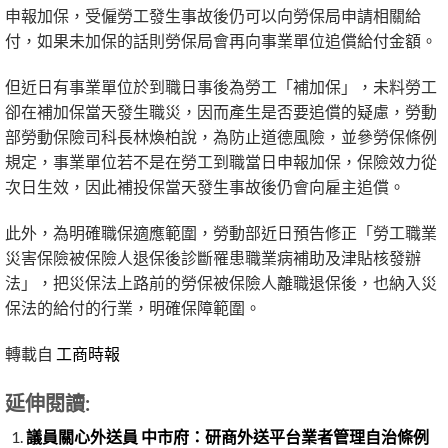
申報加保，受僱勞工發生事故後仍可以向勞保局申請相關給
付，如果未加保的話則勞保局會再向事業單位追償給付金額。
但近日有事業單位於到職日事後為勞工「補加保」，未料勞工
卻在補加保當天發生職災，因而產生是否要追償的疑慮，勞動
部勞動保險司科長林煥柏說，為防止道德風險，並參勞保條例
規定，事業單位若不是在勞工到職當日申報加保，保險效力從
次日生效，因此補投保當天發生事故後仍會向雇主追償。
此外，為明確職保適應範圍，勞動部近日預告修正「勞工職業
災害保險被保險人退保後診斷罹患職業病補助及津貼核發辦
法」，把災保法上路前的勞保被保險人離職退保後，也納入災
保法的給付的行業，明確保障範圍。
轉載自
工商時報
延伸閱讀:
議員關心外送員 中市府：研商外送平台業者管理自治條例