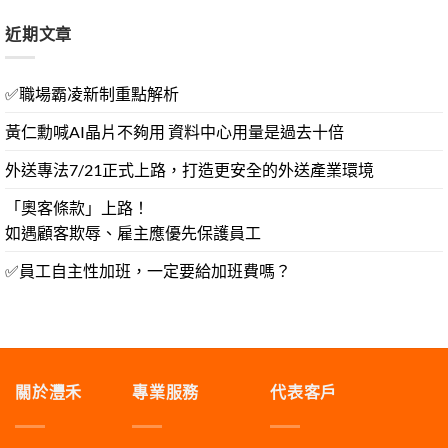
近期文章
✅職場霸凌新制重點解析
黃仁勳喊AI晶片不夠用 資料中心用量是過去十倍
外送專法7/21正式上路，打造更安全的外送產業環境
「奧客條款」上路！
如遇顧客欺辱、雇主應優先保護員工
✅員工自主性加班，一定要給加班費嗎？
關於灃禾
專業服務
代表客戶