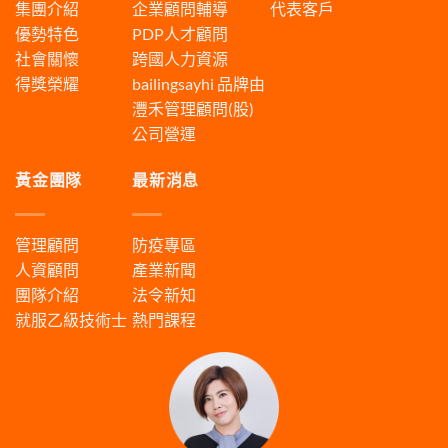
集團介紹
企業顧問輔導
代表客戶
優勢特色
PDP人才顧問
社會關懷
跨國人力資源
得獎榮耀
bailingsayhi
品牌由
灃禾管理顧問(股)
公司營運
黃金團隊
最新消息
管理顧問
防疫專區
人資顧問
產業新聞
團隊介紹
法令新知
就服乙級技術士
熱門課程