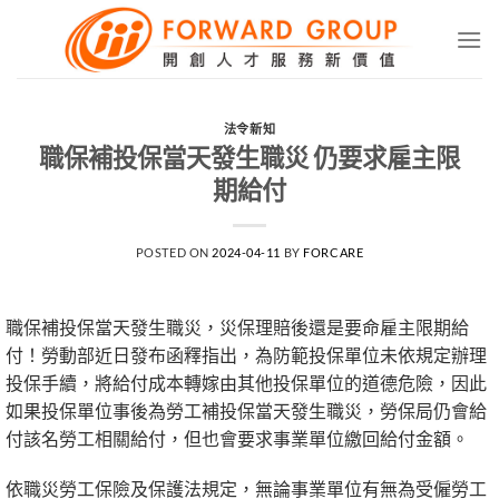
Skip
to
content
法令新知
職保補投保當天發生職災 仍要求雇主限
期給付
POSTED ON
2024-04-11
BY
FORCARE
職保補投保當天發生職災，災保理賠後還是要命雇主限期給
付！勞動部近日發布函釋指出，為防範投保單位未依規定辦理
投保手續，將給付成本轉嫁由其他投保單位的道德危險，因此
如果投保單位事後為勞工補投保當天發生職災，勞保局仍會給
付該名勞工相關給付，但也會要求事業單位繳回給付金額。
依職災勞工保險及保護法規定，無論事業單位有無為受僱勞工