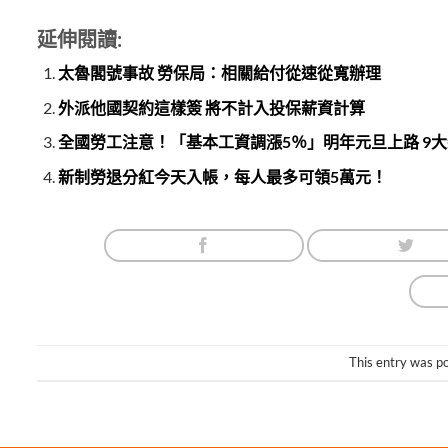
延伸閱讀:
太魯閣號事故 勞保局：相關給付從速從寬辦理
外派他國契約這樣簽 將不計入投保薪資計算
全國勞工注意！「基本工資調漲5％」明年元旦上路 9
新制勞退分紅今天入帳，每人最多可領5萬元！
This entry was p