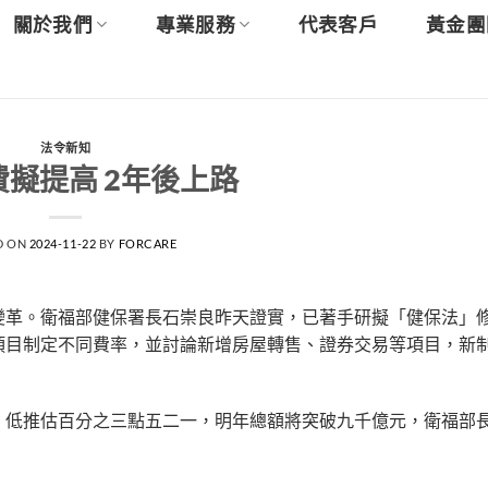
關於我們
專業服務
代表客戶
黃金團
法令新知
擬提高 2年後上路
D ON
2024-11-22
BY
FORCARE
變革。衛福部健保署長石崇良昨天證實，已著手研擬「健保法」
項目制定不同費率，並討論新增房屋轉售、證券交易等項目，新
，低推估百分之三點五二一，明年總額將突破九千億元，衛福部