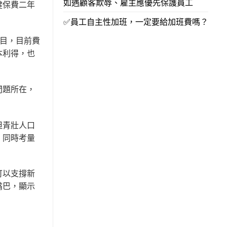
如遇顧客欺辱、雇主應優先保護員工
健保費二年
。
✅員工自主性加班，一定要給加班費嗎？
目，目前費
本利得，也
。
問題所在，
但青壯人口
，同時考量
可以支撐新
嘴巴，顯示