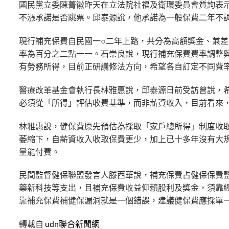
國民黨立委陳菁徽昨天在立法院社福及衛環委員會質詢表
不漲承諾是否跳票。邱泰源說，他承諾為一般保費二年不
現行補充保費自民國一○二年上路，共分為高額獎金、兼
率為百分之二點一一。石崇良說，現行補充保費費率調整
有勞務所得，目前正研議修法方向，希望各自訂定不同費
醫療改革基金會執行長林雅惠說，邱泰源日前受訪曾說，
必須從「所得」評估收費基準，而非薪資收入，目前看來
林雅惠說，健保費原先預估為採取「家戶總所得」制度收
萎縮下，自薪資收入收取保費更少，加上已十多年沒有大
量能付費。
民間監督健保聯盟發言人滕西華說，補充保費占健保保費
藥新科技等支出，且補充保費收益仰賴股利及獎金，須靠
靠補充保費補健保漏洞就是一個錯誤，建議健保費應採單
轉載自
udn聯合新聞網