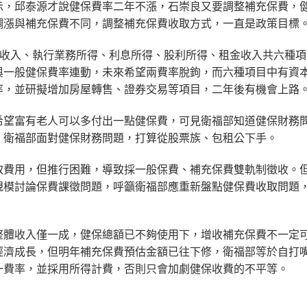
示，邱泰源才說健保費率二年不漲，石崇良又要調整補充保費，
調漲與補充保費不同，調整補充保費收取方式，一直是政策目標
差收入、執行業務所得、利息所得、股利所得、租金收入共六種項
與一般健保費率連動，未來希望兩費率脫鉤，而六種項目中有資
率，並研擬增加房屋轉售、證券交易等項目，二年後有機會上路
希望富有老人可以多付出一點健保費，可見衛福部知道健保財務
，衛福部面對健保財務問題，打算從股票族、包租公下手。
取費用，但推行困難，導致採一般保費、補充保費雙軌制徵收。
規模討論保費課徵問題，呼籲衛福部應重新盤點健保費收取問題
整體收入僅一成，健保總額已不夠使用下，增收補充保費不一定
經濟成長，但明年補充保費預估金額已往下修，衛福部等於自打
一費率，並採用所得計費，否則只會加劇健保收費的不平等。