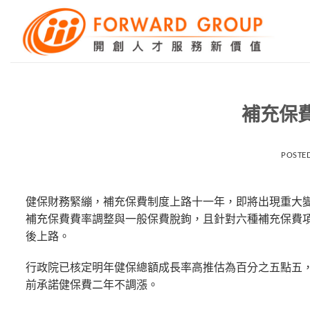
Skip
to
content
補充保費
POSTE
健保財務緊繃，補充保費制度上路十一年，即將出現重大
補充保費費率調整與一般保費脫鉤，且針對六種補充保費
後上路。
行政院已核定明年健保總額成長率高推估為百分之五點五
前承諾健保費二年不調漲。