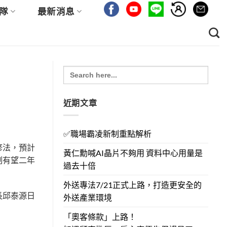
隊
最新消息
Search
for:
近期文章
✅職場霸凌新制重點解析
修法，預計
黃仁勳喊AI晶片不夠用 資料中心用量是
制有望二年
過去十倍
外送專法7/21正式上路，打造更安全的
長邱泰源日
外送產業環境
「奧客條款」上路！