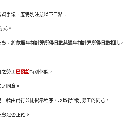
勞資爭議，應特別注意以下三點：
方式。
日數，將
依曆年制計算所得日數與週年制計算所得日數相比
，
資之勞工
已預給
特別休假，
工之同意
。
範
，藉由實行公開揭示程序，以取得個別勞工的同意。
天數是否正確
。