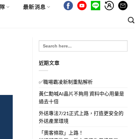
隊
最新消息
Search
for:
近期文章
✅職場霸凌新制重點解析
黃仁勳喊AI晶片不夠用 資料中心用量是
過去十倍
外送專法7/21正式上路，打造更安全的
外送產業環境
「奧客條款」上路！