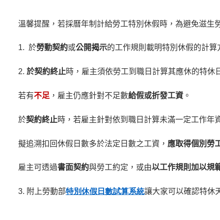
溫馨提醒，若採曆年制計給勞工特別休假時，為避免滋生
1. 於
勞動契約
或
公開揭示
的工作規則載明特別休假的計算
2.
於契約終止
時，雇主須依勞工到職日計算其應休的特休
若有
不足
，雇主仍應針對不足數
給假或折發工資
。
於
契約終止
時，若雇主針對依到職日計算未滿一定工作年
擬追溯扣回休假日數多於法定日數之工資，
應取得個別勞
雇主可透過
書面契約
與勞工約定，或由
以工作規則加以規
3.
附上勞動部
特別休假日數試算系統
讓大家可以確認特休