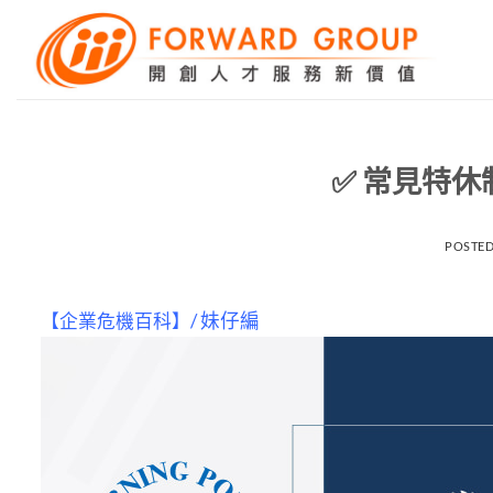
Skip
to
content
✅ 常見特休制
POSTE
【企業危機百科】/
妹仔編