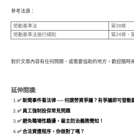
參
考法源：
勞動基準法
第38條
勞動基準法施行細則
第24條、第
對於文章內容有任何問題，或需要協助的地方，歡迎隨時
延伸閱讀:
✅ 新聞事件看法律 ── 何謂勞資爭議？有爭議即可發動
✅ 員工強制投保常見問題
✅ 避免職場性騷擾，雇主防治義務需知！
✅ 合法資遣程序，你做對了嗎？