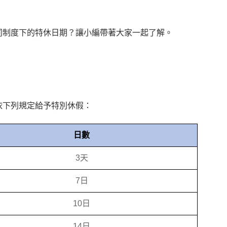
同制度下的特休日期？讓小編帶著大家一起了解。
依下列規定給予特別休假：
日數
3
天
7
日
10
日
14
日