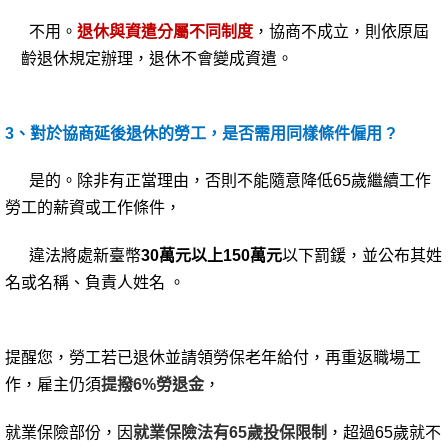
不用。
退休與資遣分屬不同制度
，協商不成立，則依原屆
齡退休規定辦理，退休不會變成資遣。
3
、對於協商延後退休的勞工，是否需用同樣條件僱用 ?
是的。除非有正當理由，否則不能隨意降低65歲繼續工作
勞工的薪資或工作條件，
違法將處新臺幣
30萬元以上150萬元
以下罰鍰，並公布其姓
名或名稱、負責人姓名 。
提醒您，勞工若已退休並請領勞保老年給付，再重返職場工
作，雇主仍須
提撥6%勞退金
，
就業保險部份，因
就業保險法有65歲投保限制
，超過65歲就不