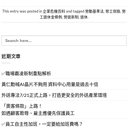
This entry was posted in
企業危機百科
and tagged
勞動基準法
,
勞工保險
,
勞
工退休金條例
,
勞退新制
,
退休
.
Search
for:
近期文章
✅職場霸凌新制重點解析
黃仁勳喊AI晶片不夠用 資料中心用量是過去十倍
外送專法7/21正式上路，打造更安全的外送產業環境
「奧客條款」上路！
如遇顧客欺辱、雇主應優先保護員工
✅員工自主性加班，一定要給加班費嗎？