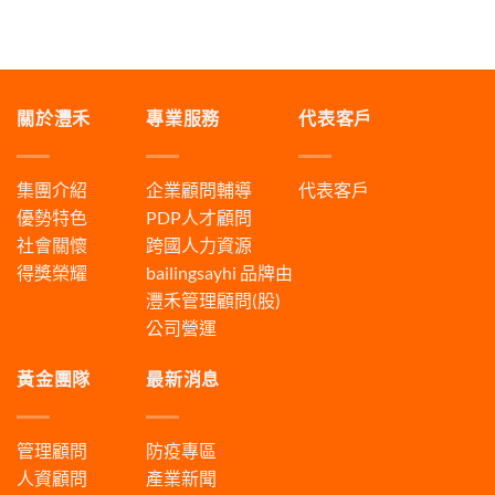
關於灃禾
專業服務
代表客戶
集團介紹
企業顧問輔導
代表客戶
優勢特色
PDP人才顧問
社會關懷
跨國人力資源
得獎榮耀
bailingsayhi
品牌由
灃禾管理顧問(股)
公司營運
黃金團隊
最新消息
管理顧問
防疫專區
人資顧問
產業新聞