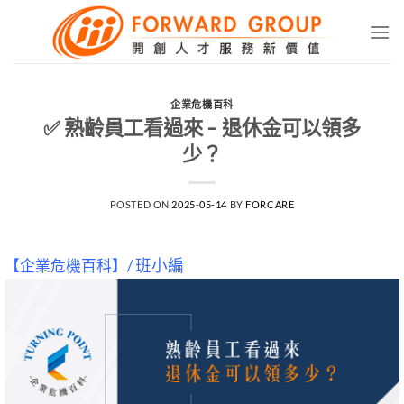
Skip
to
content
企業危機百科
✅ 熟齡員工看過來 – 退休金可以領多
少？
POSTED ON
2025-05-14
BY
FORCARE
【企業危機百科】/
班小編