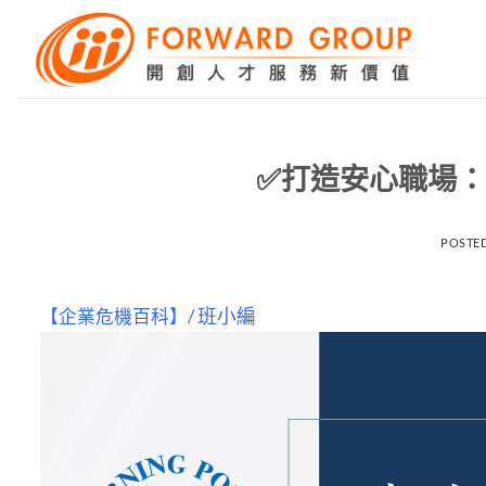
Skip
to
content
✅打造安心職場：
POSTE
【企業危機百科】/
班小編