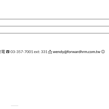
來電
☎
03-357-7001 ext: 331 📩
wendy@forwardhrm.com.tw
😊