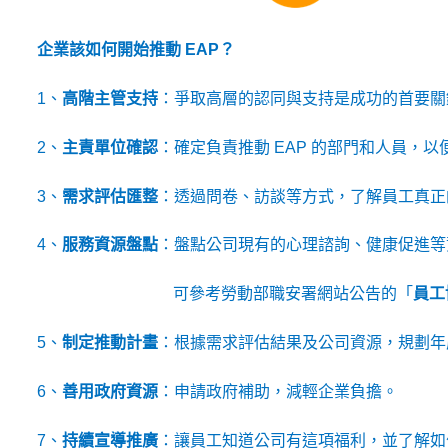
企業該如何開始推動 EAP？
1
、
高階主管支持
：爭取高層的認同與支持是成功的首要關
2
、
主責單位確認
：確定負責推動 EAP 的部門和人員，
3
、
需求評估匯整
：透過問卷、訪談等方式，了解員工真正
4
、
服務資源盤點
：盤點公司現有的心理諮詢、健康促進等
可參考勞動部職安署網站公告的「
員工
5
、
制定推動計畫
：根據需求評估結果及公司資源，規劃年
6
、
善用政府資源
：申請政府補助，減輕企業負擔。
7
、
持續宣導推廣
：讓員工知道公司有這項福利，並了解如