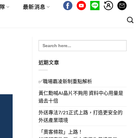
隊
最新消息
Search
for:
近期文章
✅職場霸凌新制重點解析
黃仁勳喊AI晶片不夠用 資料中心用量是
過去十倍
外送專法7/21正式上路，打造更安全的
外送產業環境
「奧客條款」上路！