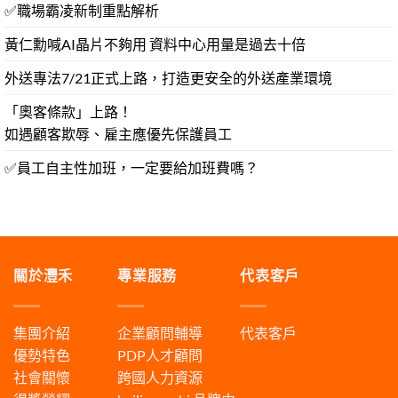
✅職場霸凌新制重點解析
黃仁勳喊AI晶片不夠用 資料中心用量是過去十倍
外送專法7/21正式上路，打造更安全的外送產業環境
「奧客條款」上路！
如遇顧客欺辱、雇主應優先保護員工
✅員工自主性加班，一定要給加班費嗎？
關於灃禾
專業服務
代表客戶
集團介紹
企業顧問輔導
代表客戶
優勢特色
PDP人才顧問
社會關懷
跨國人力資源