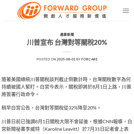
Skip
to
content
產業新聞
川普宣布 台灣對等關稅20%
POSTED ON
2025-08-01
BY
FORCARE
隨著美國總統川普關稅談判截止倒數計時，台灣關稅數字為何
持續被國人緊盯。白宮今表示，關稅即將於8月1日上路，川普
將簽署行政命令。
稍早白宮公告，台灣對等關稅從32%降至20%。
川普日前已強調8月1日關稅大限不會延後，根據CNN報導，白
宮新聞祕書李威特（Karoline Leavitt）於7月31日記者會上表