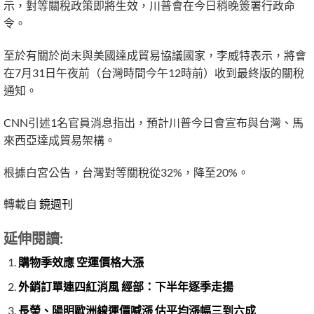
示，對等關稅政策即將生效，川普會在今日稍晚簽署行政命
令。
至於有關於尚未與美國達成貿易協議國家，李威特表示，將會
在7月31日午夜前（台灣時間今午12時前）收到最終版的關稅
通知。
CNN引述1名官員消息指出，預計川普今日會宣布與台灣、馬
來西亞達成貿易架構。
根據白宮公告，台灣對等關稅從32%，降至20%。
轉載自
鏡週刊
延伸閱讀:
購物季效應 空運價格大漲
外銷訂單連四紅消風 經部：下半年逐季走揚
長榮、陽明歐洲線運價喊漲 估平均漲幅三到六成