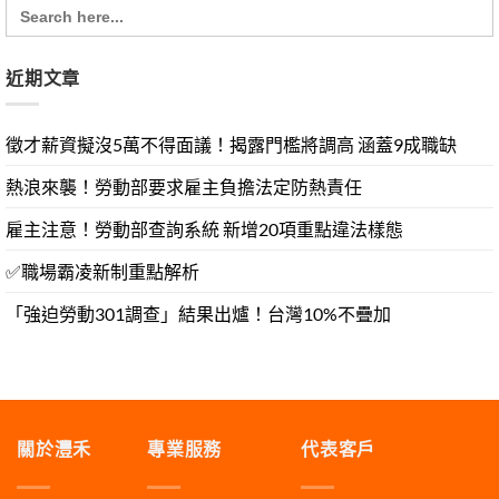
Search
for:
近期文章
徵才薪資擬沒5萬不得面議！揭露門檻將調高 涵蓋9成職缺
熱浪來襲！勞動部要求雇主負擔法定防熱責任
雇主注意！勞動部查詢系統 新增20項重點違法樣態
✅職場霸凌新制重點解析
「強迫勞動301調查」結果出爐！台灣10%不疊加
關於灃禾
專業服務
代表客戶