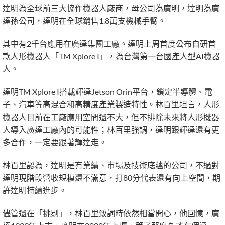
達明為全球前三大協作機器人廠商，母公司為廣明，達明為廣
達孫公司，達明在全球銷售1.8萬支機械手臂。
其中有2千台應用在廣達集團工廠。達明上周首度公布自研首
款人形機器人「TM Xplore I」，為台灣第一台國產人型AI機器
人。
達明TM Xplore I搭載輝達Jetson Orin平台，鎖定半導體、電
子、汽車等高混合和高精度產業製造特性。林百里坦言，人形
機器人目前在工廠應用空間還不大，但不排除未來將人形機器
人導入廣達工廠內的可能性；林百里強調，達明跟輝達還有更
多合作，一定要跟著輝達走。
林百里認為，達明是有業績、市場及技術底蘊的公司，不過對
達明現階段營收規模還不滿意，打80分代表還有向上空間，期
許達明持續進步。
儘管還在「挑剔」，林百里致詞時依然相當開心，他回憶，廣