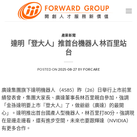
Skip
to
content
產業新聞
達明「登大人」推首台機器人 林百里站
台
POSTED ON
2025-08-27
BY
FORCARE
廣達集團旗下達明機器人 （4585）昨（26）日舉行上市前業
績發表會，集團大家長、廣達董事長林百里親自參加，強調
「金孫達明要上市『登大人』了，做爺爺（廣達）的最開
心」。達明推出首台國產人型機器人，林百里打80分，強調現
在是邊走邊看，還有進步空間，未來也要跟輝達（NVIDIA）
有更多合作。