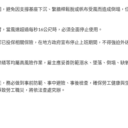
固，避免因支撐基座下沉、繫牆桿鬆脫或帆布受風而造成倒塌，
，當風速超過每秒16公尺時，必須全面停止使用。
認已投保相關保險，在地方政府宣布停止上班期間，不得強迫外
修繕等均屬高風險作業，雇主應妥善防範溺水、墜落、倒塌、缺
任，務必做到事前防範、事中避險、事後檢查，確保勞工健康與
導致勞工職災，將依法查處究辦。