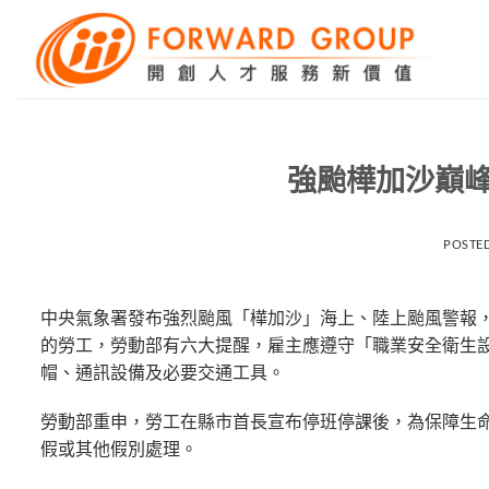
Skip
to
content
強颱樺加沙巔峰
POSTE
中央氣象署發布強烈颱風「樺加沙」海上、陸上颱風警報
的勞工，勞動部有六大提醒，雇主應遵守「職業安全衛生設
帽、通訊設備及必要交通工具。
勞動部重申，勞工在縣市首長宣布停班停課後，為保障生
假或其他假別處理。