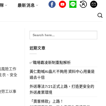
隊
最新消息
Search
for:
近期文章
✅職場霸凌新制重點解析
高風險工作
黃仁勳喊AI晶片不夠用 資料中心用量是
生衣、安全
過去十倍
外送專法7/21正式上路，打造更安全的
迫勞工以事
外送產業環境
「奧客條款」上路！