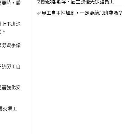
如遇顧客欺辱、雇主應優先保護員工
必要時，雇
。
✅員工自主性加班，一定要給加班費嗎？
對上下班途
務。
過勞資爭議
不該勞工自
更需強化安
要交通工