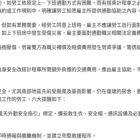
助，如勞工依原定上、下班通勤方式有困難，而有搭乘計程車之
協約或工作規則中，明確讓勞工知悉雇主所提供通勤協助之內容
，但如有業務需要，經勞工同意上班時，雇主不應讓勞工自行面
，如上下班途中發生受傷災害，雇主要面對通勤職災相關法定義
路樹壓傷，勞雇雙方為職災補償及賠償費用發生勞資爭議，需透
自身安全改搭計程車所需額外負擔的交通費用，應由雇主協助，
安全。尤其南部地區先前受颱風及豪雨影響，仍在復建的房舍，
險工作的勞工，六大提醒如下：
颱風天外勤安全指引」規定，備妥救生衣、安全帽、通訊設備及必
即時通報與撤離機制，並建立完整救援程序。