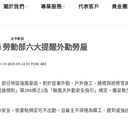
關於我們
專業服務
代表客戶
黃金團
法令新知
 勞動部六大提醒外勤勞雇
D ON
2025-09-22
BY
FORCARE
，部分地區強風豪雨。對於從事外勤、戶外施工、維修與檢修等
施規則」第286條之2及「颱風天外勤安全指引」規定，備妥救
命安全，依要點規定可不出勤，且雇主不得視為曠工、遲到或強