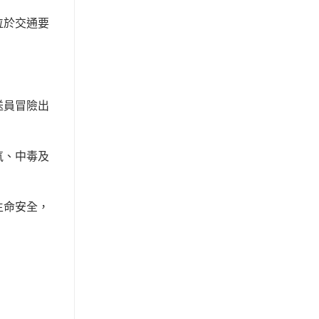
位於交通要
送員冒險出
氧、中毒及
生命安全，