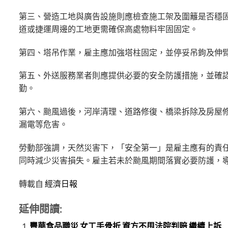
第三、營造工地與廣告設施則應檢查施工架及圍籬是否穩
道或捷運周邊的工地更需確保高處物料牢固固定。
第四、塔吊作業，雇主應加強塔柱固定，並停妥吊鉤及伸臂
第五、外送服務業者則應提供必要的安全防護措施，並確
勤。
第六、颱風過後，河岸清理、道路修復、橋梁拆除及房屋
漏電等危害。
勞動部強調，天然災害下，「安全第一」是雇主應有的責
同時減少災害損失。雇主若未於颱風期間落實必要防護，
轉載自
經濟日報
延伸閱讀:
豐華食品職災 女工手骨折 資方不甩法院判賠 繼續上訴