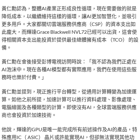
黃仁勳認為，整體AI產業正形成良性循環，現在需要做的就是
降低成本，以繼續維持這樣的循環，讓AI更加智慧化，並吸引
更多用戶。大家都關切雲端服務供應商（CSP）的資本支出如
此龐大，而輝達Grace Blackwell NVL72已經可以出貨，這會使
得相關資本支出能投資於提供最佳總體擁有成本 （TCO） 的設
備。
黃仁勳在會後接受彭博電視訪問時說：「我不認為我們正處在
AI泡沫中。現在各種AI模型都有實際應用，我們在使用這些服
務時也樂於付費。」
黃仁勳並提到，現正進行平台轉型，從通用計算轉變為加速運
算。如他之前所提，加速計算可以進行資料處理、影像處理、
電腦繪圖及各種類型的計算。即使沒有AI，全球雲端服務供應
商也會投資於加速技術。
他說，輝達的GPU是唯一能完成所有前述操作及AI的產品，特
殊應用IC（ ASIC） 晶片或許能實現AI，但卻無法實現其他功