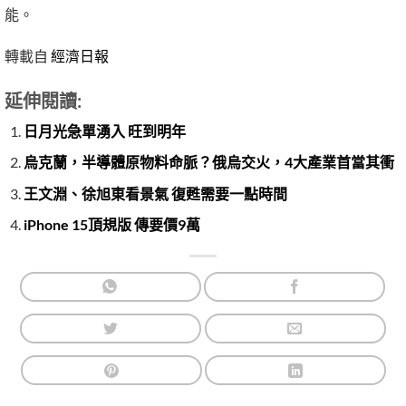
能。
轉載自
經濟日報
延伸閱讀:
日月光急單湧入 旺到明年
烏克蘭，半導體原物料命脈？俄烏交火，4大產業首當其衝
王文淵、徐旭東看景氣 復甦需要一點時間
iPhone 15頂規版 傳要價9萬