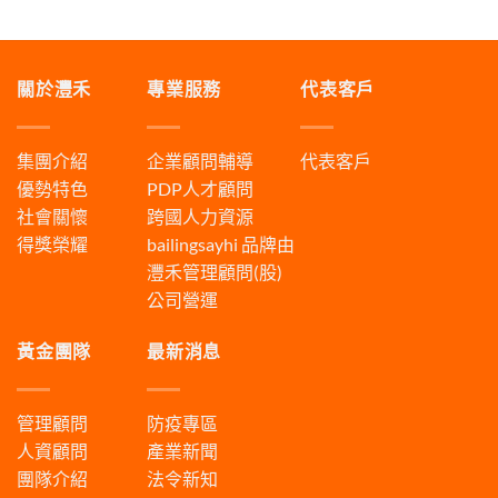
關於灃禾
專業服務
代表客戶
集團介紹
企業顧問輔導
代表客戶
優勢特色
PDP人才顧問
社會關懷
跨國人力資源
得獎榮耀
bailingsayhi
品牌由
灃禾管理顧問(股)
公司營運
黃金團隊
最新消息
管理顧問
防疫專區
人資顧問
產業新聞
團隊介紹
法令新知