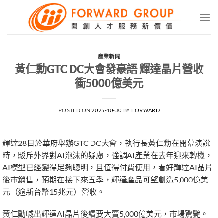
Skip
to
content
產業新聞
黃仁勳GTC DC大會發豪語 輝達晶片營收
衝5000億美元
POSTED ON
2025-10-30
BY
FORWARD
輝達28日於華府舉辦GTC DC大會，執行長黃仁勳在開幕演說
時，駁斥外界對AI泡沫的疑慮，強調AI產業在去年迎來轉機，
AI模型已經變得足夠聰明，且值得付費使用，看好輝達AI晶片
後市銷售，預期在接下來五季，輝達產品可望創造5,000億美
元（逾新台幣15兆元）營收。
黃仁勳喊出輝達AI晶片後續要大賣5,000億美元，市場驚艷。