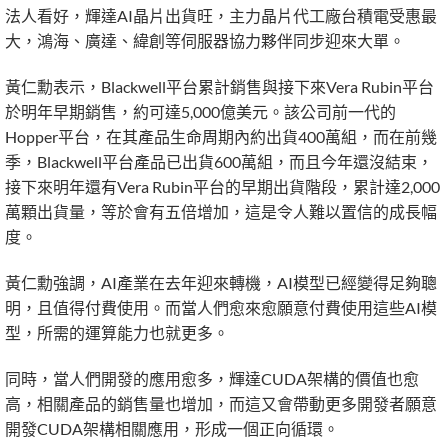
法人看好，輝達AI晶片出貨旺，主力晶片代工廠台積電受惠最
大，鴻海、廣達、緯創等伺服器協力夥伴同步迎來大單。
黃仁勳表示，Blackwell平台累計銷售與接下來Vera Rubin平台
於明年早期銷售，約可達5,000億美元。該公司前一代的
Hopper平台，在其產品生命周期內約出貨400萬組，而在前幾
季，Blackwell平台產品已出貨600萬組，而且今年還沒結束，
接下來明年還有Vera Rubin平台的早期出貨階段，累計達2,000
萬顆出貨量，等於會有五倍增加，這是令人難以置信的成長幅
度。
黃仁勳強調，AI產業在去年迎來轉機，AI模型已經變得足夠聰
明，且值得付費使用。而當人們愈來愈願意付費使用這些AI模
型，所需的運算能力也就更多。
同時，當人們開發的應用愈多，輝達CUDA架構的價值也愈
高，相關產品的銷售量也增加，而這又會帶動更多開發者願意
開發CUDA架構相關應用，形成一個正向循環。