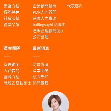
集團介紹
企業顧問輔導
代表客戶
優勢特色
PDP人才顧問
社會關懷
跨國人力資源
得獎榮耀
bailingsayhi
品牌由
灃禾管理顧問(股)
公司營運
黃金團隊
最新消息
管理顧問
防疫專區
人資顧問
產業新聞
團隊介紹
法令新知
就服乙級技術士
熱門課程