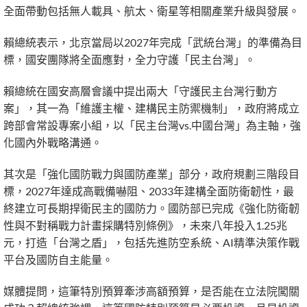
全面帶動包括無人載具、航太、衛星等相關產業升級與發展。
賴總統表示，北京當局以2027年完成「武統台灣」的準備為目
標，國安團隊將全面應對，全力守護「民主台灣」。
賴總統在國安高層會議中提出兩大「守護民主台灣行動方
案」，其一為「維護主權、建構民主防禦機制」，政府將成立
跨部會常設專案小組，以「民主台灣vs.中國台灣」為主軸，強
化國內外戰略溝通。
其次是「強化國防戰力與國防產業」部分，政府規劃三階段目
標，2027年達成高戰備嚇阻、2033年建構全面防衛韌性，最
終建立可長期捍衛民主的國防力。國防部已完成《強化防衛韌
性與不對稱戰力計畫採購特別條例》，未來八年投入1.25兆
元，打造「台灣之盾」，包括先進防空系統、AI精準決策作戰
平台及國防自主能量。
媒體提問，這筆特別預算牽涉高額預算，是否能在立法院闖關