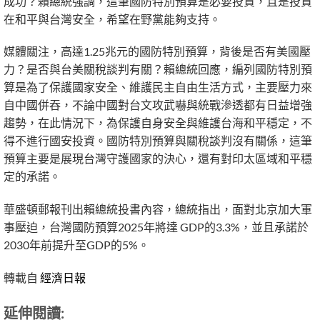
成功？賴總統強調，這筆國防特別預算是必要投資，且是投資
在和平與台灣安全，希望在野黨能夠支持。
媒體關注，高達1.25兆元的國防特別預算，背後是否有美國壓
力？是否與台美關稅談判有關？賴總統回應，編列國防特別預
算是為了保護國家安全、維護民主自由生活方式，主要壓力來
自中國併吞，不論中國對台文攻武嚇與統戰滲透都有日益增強
趨勢，在此情況下，為保護自身安全與維護台海和平穩定，不
得不進行國安投資。國防特別預算與關稅談判沒有關係，這筆
預算主要是展現台灣守護國家的決心，還有對印太區域和平穩
定的承諾。
華盛頓郵報刊出賴總統投書內容，總統指出，面對北京加大軍
事壓迫，台灣國防預算2025年將達 GDP的3.3%，並且承諾於
2030年前提升至GDP的5%。
轉載自
經濟日報
延伸閱讀: