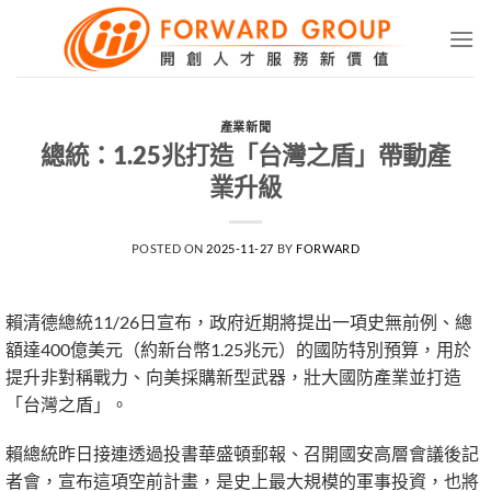
Skip
to
content
產業新聞
總統：1.25兆打造「台灣之盾」帶動產
業升級
POSTED ON
2025-11-27
BY
FORWARD
賴清德總統11/26日宣布，政府近期將提出一項史無前例、總
額達400億美元（約新台幣1.25兆元）的國防特別預算，用於
提升非對稱戰力、向美採購新型武器，壯大國防產業並打造
「台灣之盾」。
賴總統昨日接連透過投書華盛頓郵報、召開國安高層會議後記
者會，宣布這項空前計畫，是史上最大規模的軍事投資，也將